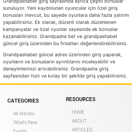
Grandpashabet giriş sayfasında ayrıca çeşitli bonuslar
sunuluyor. Yeni kaydolunan oyuncular için özel giriş
bonusları mevcut, bu sayede oyunlara daha fazla yatırım
yapabilirsiniz. Ek olarak, düzenli olarak düzenlenen
kampanyalar ve özel oyunlar sayesinde ek bonuslar
kazanabilirsiniz. Grandpasha bet ve grandpashabet
güncel giriş üzerinden bu fırsatları değerlendirebilirsiniz.
Grandpashabet güncel adres üzerinden giriş yaparak,
oyunların ve bonusların ayrıntılarını inceleyebilir ve
deneyimlerinizi artırabilirsiniz. Grandpasha giriş
sayfasından hızlı ve kolay bir şekilde giriş yapabilirsiniz.
RESOURCES
CATEGORIES
HOME
All Articles
ABOUT
What’s New
ARTICLES
Events