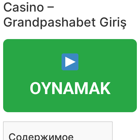
Casino –
Grandpashabet Giriş
OYNAMAK
Содержимое