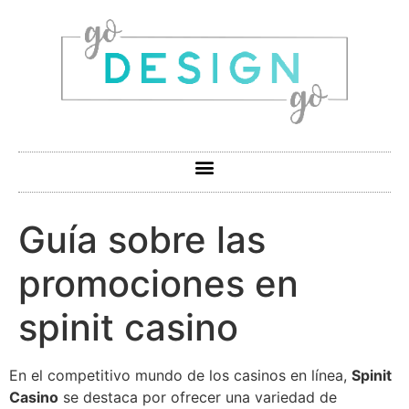
Guía sobre las
promociones en
spinit casino
En el competitivo mundo de los casinos en línea,
Spinit
Casino
se destaca por ofrecer una variedad de