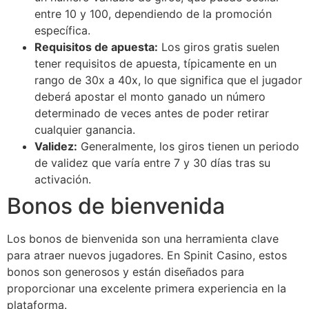
entre 10 y 100, dependiendo de la promoción
específica.
Requisitos de apuesta:
Los giros gratis suelen
tener requisitos de apuesta, típicamente en un
rango de 30x a 40x, lo que significa que el jugador
deberá apostar el monto ganado un número
determinado de veces antes de poder retirar
cualquier ganancia.
Validez:
Generalmente, los giros tienen un periodo
de validez que varía entre 7 y 30 días tras su
activación.
Bonos de bienvenida
Los bonos de bienvenida son una herramienta clave
para atraer nuevos jugadores. En Spinit Casino, estos
bonos son generosos y están diseñados para
proporcionar una excelente primera experiencia en la
plataforma.