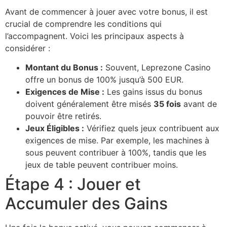
Avant de commencer à jouer avec votre bonus, il est
crucial de comprendre les conditions qui
l’accompagnent. Voici les principaux aspects à
considérer :
Montant du Bonus :
Souvent, Leprezone Casino
offre un bonus de 100% jusqu’à 500 EUR.
Exigences de Mise :
Les gains issus du bonus
doivent généralement être misés
35 fois
avant de
pouvoir être retirés.
Jeux Éligibles :
Vérifiez quels jeux contribuent aux
exigences de mise. Par exemple, les machines à
sous peuvent contribuer à 100%, tandis que les
jeux de table peuvent contribuer moins.
Étape 4 : Jouer et
Accumuler des Gains