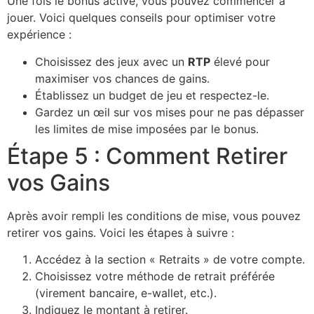
Une fois le bonus activé, vous pouvez commencer à
jouer. Voici quelques conseils pour optimiser votre
expérience :
Choisissez des jeux avec un
RTP
élevé pour
maximiser vos chances de gains.
Établissez un budget de jeu et respectez-le.
Gardez un œil sur vos mises pour ne pas dépasser
les limites de mise imposées par le bonus.
Étape 5 : Comment Retirer
vos Gains
Après avoir rempli les conditions de mise, vous pouvez
retirer vos gains. Voici les étapes à suivre :
Accédez à la section « Retraits » de votre compte.
Choisissez votre méthode de retrait préférée
(virement bancaire, e-wallet, etc.).
Indiquez le montant à retirer.