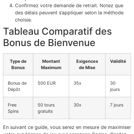
Confirmez votre demande de retrait. Notez que
des délais peuvent s’appliquer selon la méthode
choisie.
Tableau Comparatif des
Bonus de Bienvenue
Type de
Montant
Exigences
Validité
Bonus
Maximum
de Mise
Bonus de
500 EUR
35x
30
Dépôt
jours
Free
50 tours
30x
7 jours
Spins
gratuits
En suivant ce guide, vous serez en mesure de maximiser