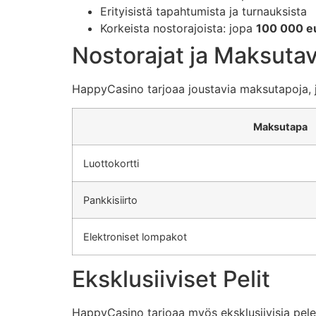
Erityisistä tapahtumista ja turnauksista
Korkeista nostorajoista: jopa
100 000 e
Nostorajat ja Maksuta
HappyCasino tarjoaa joustavia maksutapoja, jo
Maksutapa
Luottokortti
Pankkisiirto
Elektroniset lompakot
Eksklusiiviset Pelit
HappyCasino tarjoaa myös eksklusiivisia pelejä,