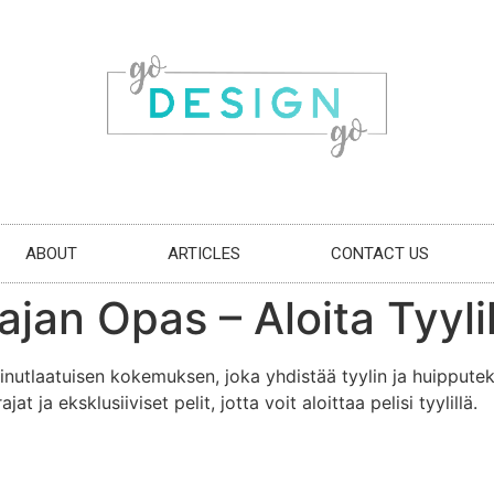
ABOUT
ARTICLES
CONTACT US
jan Opas – Aloita Tyylil
ainutlaatuisen kokemuksen, joka yhdistää tyylin ja huippute
ja eksklusiiviset pelit, jotta voit aloittaa pelisi tyylillä.