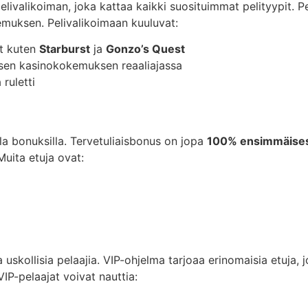
ivalikoiman, joka kattaa kaikki suosituimmat pelityypit. Pel
kemuksen. Pelivalikoimaan kuuluvat:
at kuten
Starburst
ja
Gonzo’s Quest
tisen kasinokokemuksen reaaliajassa
 ruletti
t
la bonuksilla. Tervetuliaisbonus on jopa
100% ensimmäisest
Muita etuja ovat:
uskollisia pelaajia. VIP-ohjelma tarjoaa erinomaisia etuja, 
VIP-pelaajat voivat nauttia: