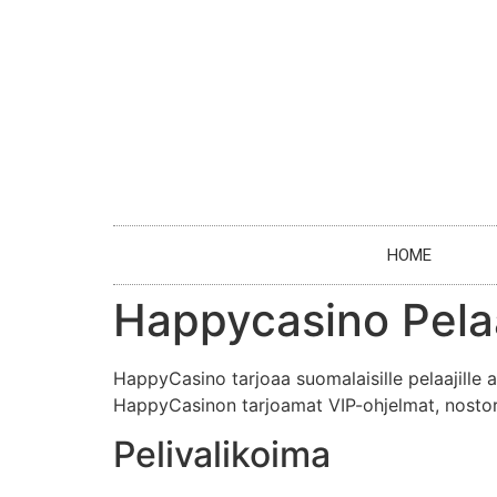
HOME
Happycasino Pelaa
HappyCasino tarjoaa suomalaisille pelaajille 
HappyCasinon tarjoamat VIP-ohjelmat, nostorajat 
Pelivalikoima