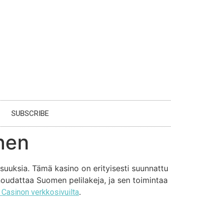
SUBSCRIBE
nen
suuksia. Tämä kasino on erityisesti suunnattu
noudattaa Suomen pelilakeja, ja sen toimintaa
.
Casinon verkkosivuilta