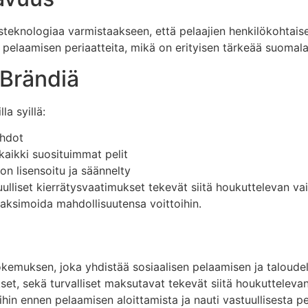
eknologiaa varmistaakseen, että pelaajien henkilökohtaiset 
pelaamisen periaatteita, mikä on erityisen tärkeää suomalaisi
 Brändiä
a syillä:
ehdot
kaikki suosituimmat pelit
 on lisensoitu ja säännelty
lliset kierrätysvaatimukset tekevät siitä houkuttelevan vai
aksimoida mahdollisuutensa voittoihin.
kemuksen, joka yhdistää sosiaalisen pelaamisen ja taloudell
set, sekä turvalliset maksutavat tekevät siitä houkuttelevan
toihin ennen pelaamisen aloittamista ja nauti vastuullisesta p