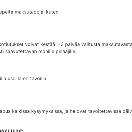
nopeita maksutapoja, kuten:
)
 kotiutukset voivat kestää 1-3 päivää valitusta maksutavast
ti saavutettavan monille pelaajille.
 useilla eri tavoilla:
apua kaikissa kysymyksissä, ja he ovat tavoitettavissa päiv
tavuus