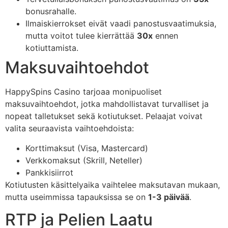
bonusrahalle.
Ilmaiskierrokset eivät vaadi panostusvaatimuksia,
mutta voitot tulee kierrättää
30x
ennen
kotiuttamista.
Maksuvaihtoehdot
HappySpins Casino tarjoaa monipuoliset
maksuvaihtoehdot, jotka mahdollistavat turvalliset ja
nopeat talletukset sekä kotiutukset. Pelaajat voivat
valita seuraavista vaihtoehdoista:
Korttimaksut (Visa, Mastercard)
Verkkomaksut (Skrill, Neteller)
Pankkisiirrot
Kotiutusten käsittelyaika vaihtelee maksutavan mukaan,
mutta useimmissa tapauksissa se on
1-3 päivää
.
RTP ja Pelien Laatu