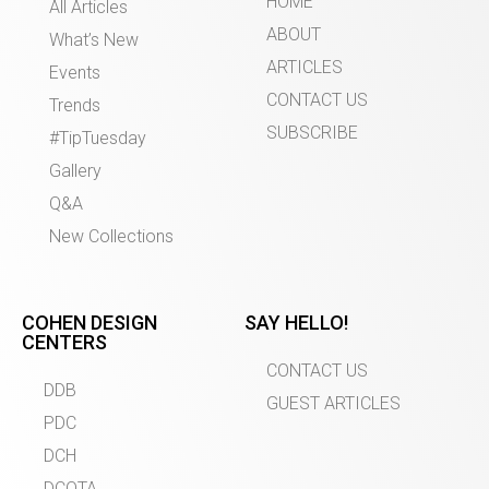
HOME
All Articles
ABOUT
What’s New
ARTICLES
Events
CONTACT US
Trends
SUBSCRIBE
#TipTuesday
Gallery
Q&A
New Collections
COHEN DESIGN
SAY HELLO!
CENTERS
CONTACT US
DDB
GUEST ARTICLES
PDC
DCH
DCOTA