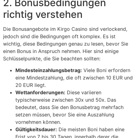
2. Bonusbedingungen
richtig verstehen
Die Bonusangebote im Kirgo Casino sind verlockend,
jedoch sind die Bedingungen oft komplex. Es ist
wichtig, diese Bedingungen genau zu lesen, bevor Sie
einen Bonus in Anspruch nehmen. Hier sind einige
Schlüsselpunkte, die Sie beachten sollten:
Mindesteinzahlungsbetrag:
Viele Boni erfordern
eine Mindestzahlung, die oft zwischen 10 EUR und
20 EUR liegt.
Wettanforderungen:
Diese variieren
typischerweise zwischen 30x und 50x. Das
bedeutet, dass Sie den Bonusbetrag mehrfach
setzen müssen, bevor Sie eine Auszahlung
vornehmen können.
Gültigkeitsdauer:
Die meisten Boni haben eine
Frist von 7 bis 30 Tagen, innerhalb derer die