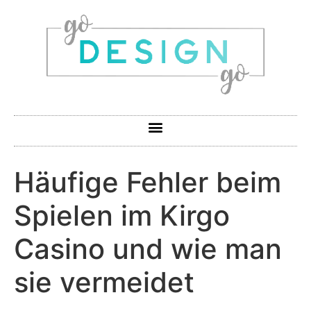
Häufige Fehler beim
Spielen im Kirgo
Casino und wie man
sie vermeidet