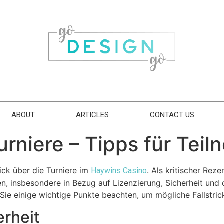
ABOUT
ARTICLES
CONTACT US
rniere – Tipps für Teil
ck über die Turniere im
. Als kritischer Reze
Haywins Casino
n, insbesondere in Bezug auf Lizenzierung, Sicherheit und 
 Sie einige wichtige Punkte beachten, um mögliche Fallstri
erheit