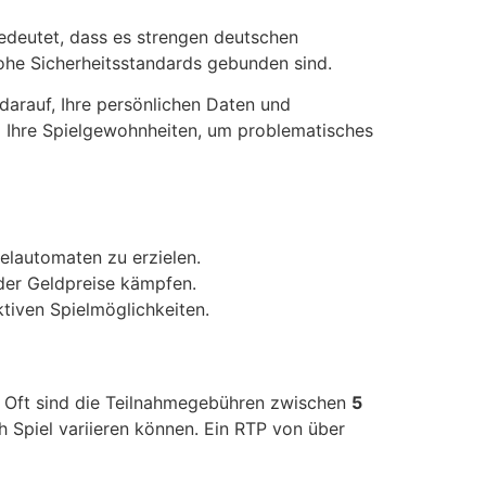
bedeutet, dass es strengen deutschen
 hohe Sicherheitsstandards gebunden sind.
e darauf, Ihre persönlichen Daten und
g Ihre Spielgewohnheiten, um problematisches
elautomaten zu erzielen.
oder Geldpreise kämpfen.
ktiven Spielmöglichkeiten.
. Oft sind die Teilnahmegebühren zwischen
5
ch Spiel variieren können. Ein RTP von über