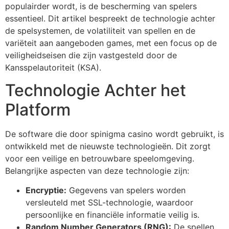
populairder wordt, is de bescherming van spelers
essentieel. Dit artikel bespreekt de technologie achter
de spelsystemen, de volatiliteit van spellen en de
variëteit aan aangeboden games, met een focus op de
veiligheidseisen die zijn vastgesteld door de
Kansspelautoriteit (KSA).
Technologie Achter het
Platform
De software die door spinigma casino wordt gebruikt, is
ontwikkeld met de nieuwste technologieën. Dit zorgt
voor een veilige en betrouwbare speelomgeving.
Belangrijke aspecten van deze technologie zijn:
Encryptie:
Gegevens van spelers worden
versleuteld met SSL-technologie, waardoor
persoonlijke en financiële informatie veilig is.
Random Number Generators (RNG):
De spellen