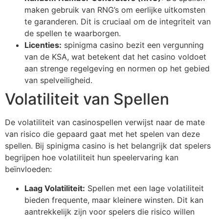
maken gebruik van RNG’s om eerlijke uitkomsten
te garanderen. Dit is cruciaal om de integriteit van
de spellen te waarborgen.
Licenties:
spinigma casino bezit een vergunning
van de KSA, wat betekent dat het casino voldoet
aan strenge regelgeving en normen op het gebied
van spelveiligheid.
Volatiliteit van Spellen
De volatiliteit van casinospellen verwijst naar de mate
van risico die gepaard gaat met het spelen van deze
spellen. Bij spinigma casino is het belangrijk dat spelers
begrijpen hoe volatiliteit hun speelervaring kan
beïnvloeden:
Laag Volatiliteit:
Spellen met een lage volatiliteit
bieden frequente, maar kleinere winsten. Dit kan
aantrekkelijk zijn voor spelers die risico willen