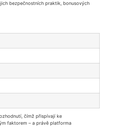
ejich bezpečnostních praktik, bonusových
ozhodnutí, čímž přispívají ke
ým faktorem – a právě platforma