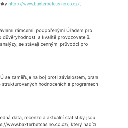
ánky
.
https://www.baxterbetcasino.co.cz/
 právními rámcemi, podpořenými Úřadem pro
 o důvěryhodnosti a kvalitě provozovatelů.
 analýzy, se stávají cennými průvodci pro
Ú se zaměřuje na boj proti závislostem, praní
ve strukturovaných hodnoceních a programech
edná data, recenze a aktuální statistiky jsou
tps://www.baxterbetcasino.co.cz/, který nabízí