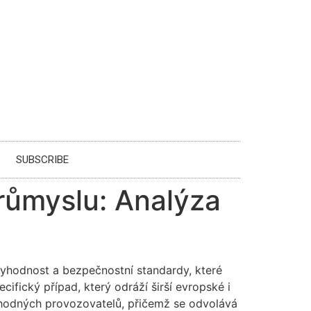
SUBSCRIBE
růmyslu: Analýza
věryhodnost a bezpečnostní standardy, které
ifický případ, který odráží širší evropské i
yhodných provozovatelů, přičemž se odvolává