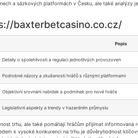
sinech a sázkových platformách v Česku, ale také analýzy j
s://baxterbetcasino.co.cz/
Popis
Detaily o spolehlivosti a regulaci jednotlivých provozoven
Podrobné názory a zkušenosti hráčů s různými platformami
Objektivní srovnání nabídek a podmínek pro nové hráče
Legislativní aspekty a trendy v hazardním průmyslu
nost trhu, ale také pomáhají hráčům přijímat informovaná r
edem k vysoké konkurenci na trhu je důvěryhodnost klíčov