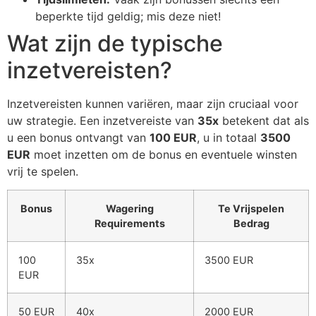
beperkte tijd geldig; mis deze niet!
Wat zijn de typische
inzetvereisten?
Inzetvereisten kunnen variëren, maar zijn cruciaal voor
uw strategie. Een inzetvereiste van
35x
betekent dat als
u een bonus ontvangt van
100 EUR
, u in totaal
3500
EUR
moet inzetten om de bonus en eventuele winsten
vrij te spelen.
Bonus
Wagering
Te Vrijspelen
Requirements
Bedrag
100
35x
3500 EUR
EUR
50 EUR
40x
2000 EUR