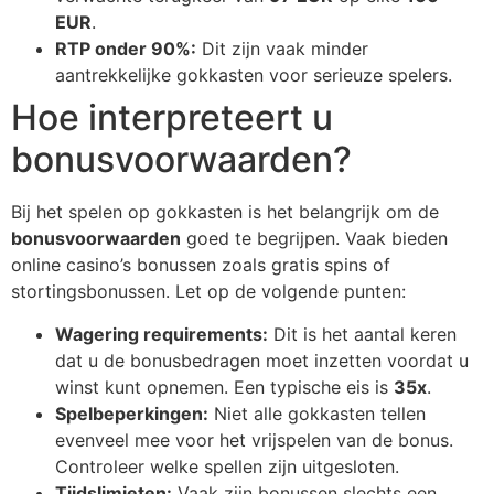
EUR
.
RTP onder 90%:
Dit zijn vaak minder
aantrekkelijke gokkasten voor serieuze spelers.
Hoe interpreteert u
bonusvoorwaarden?
Bij het spelen op gokkasten is het belangrijk om de
bonusvoorwaarden
goed te begrijpen. Vaak bieden
online casino’s bonussen zoals gratis spins of
stortingsbonussen. Let op de volgende punten:
Wagering requirements:
Dit is het aantal keren
dat u de bonusbedragen moet inzetten voordat u
winst kunt opnemen. Een typische eis is
35x
.
Spelbeperkingen:
Niet alle gokkasten tellen
evenveel mee voor het vrijspelen van de bonus.
Controleer welke spellen zijn uitgesloten.
Tijdslimieten:
Vaak zijn bonussen slechts een