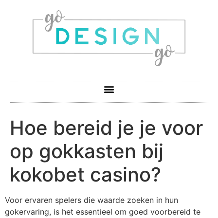
Hoe bereid je je voor
op gokkasten bij
kokobet casino?
Voor ervaren spelers die waarde zoeken in hun
gokervaring, is het essentieel om goed voorbereid te