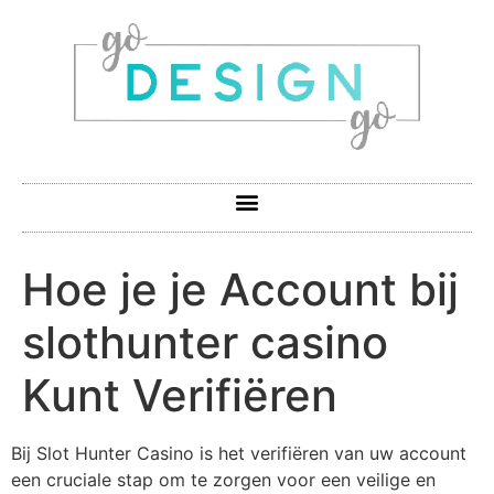
Hoe je je Account bij
slothunter casino
Kunt Verifiëren
Bij Slot Hunter Casino is het verifiëren van uw account
een cruciale stap om te zorgen voor een veilige en