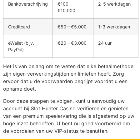
Bankoverschrijving
€100 –
2-5 werkdagen
€10.000
Creditcard
€50 – €5.000
1-3 werkdagen
eWallet (bijv.
€20 – €3.000
24 uur
PayPal)
Het is van belang om te weten dat elke betaalmethode
zijn eigen verwerkingstijden en limieten heeft. Zorg
ervoor dat u de voorwaarden begrijpt voordat u een
opname doet.
Door deze stappen te volgen, kunt u eenvoudig uw
account bij Slot Hunter Casino verifiëren en genieten
van een premium speelervaring die is afgestemd op uw
hoge inzet behoeften. U bent nu goed voorbereid om
de voordelen van uw VIP-status te benutten.