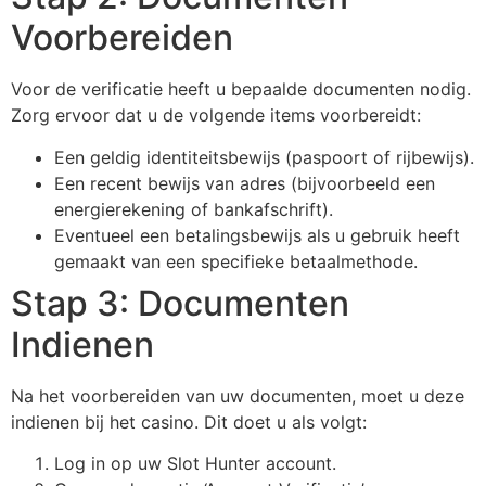
Voorbereiden
Voor de verificatie heeft u bepaalde documenten nodig.
Zorg ervoor dat u de volgende items voorbereidt:
Een geldig identiteitsbewijs (paspoort of rijbewijs).
Een recent bewijs van adres (bijvoorbeeld een
energierekening of bankafschrift).
Eventueel een betalingsbewijs als u gebruik heeft
gemaakt van een specifieke betaalmethode.
Stap 3: Documenten
Indienen
Na het voorbereiden van uw documenten, moet u deze
indienen bij het casino. Dit doet u als volgt:
Log in op uw Slot Hunter account.