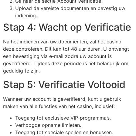
Ga naar de sectie ‘Account Verificatie’.
Upload de vereiste documenten en bevestig uw
indiening.
Stap 4: Wacht op Verificatie
Na het indienen van uw documenten, zal het casino
deze controleren. Dit kan tot 48 uur duren. U ontvangt
een bevestiging via e-mail zodra uw account is
geverifieerd. Tijdens deze periode is het belangrijk om
geduldig te zijn.
Stap 5: Verificatie Voltooid
Wanneer uw account is geverifieerd, kunt u gebruik
maken van alle functies van het casino, inclusief:
Toegang tot exclusieve VIP-programma’s.
Verhoogde opname limieten.
Toegang tot speciale spellen en bonussen.