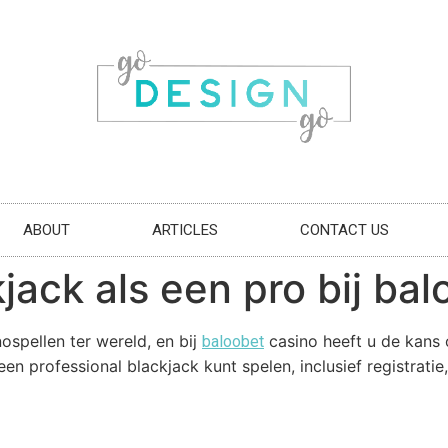
ABOUT
ARTICLES
CONTACT US
jack als een pro bij ba
ospellen ter wereld, en bij
casino heeft u de kans
baloobet
s een professional blackjack kunt spelen, inclusief registrat