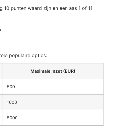
g 10 punten waard zijn en een aas 1 of 11
k.
ele populaire opties:
Maximale inzet (EUR)
500
1000
5000