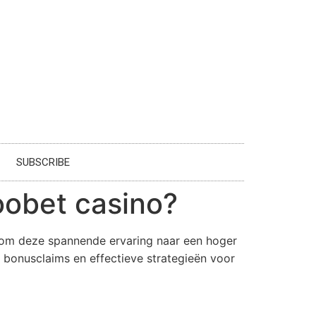
SUBSCRIBE
loobet casino?
 om deze spannende ervaring naar een hoger
ie, bonusclaims en effectieve strategieën voor