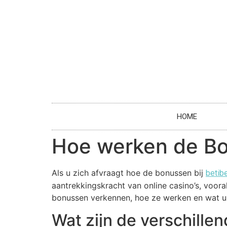
HOME
Hoe werken de Bon
Als u zich afvraagt hoe de bonussen bij
betib
aantrekkingskracht van online casino’s, vooral
bonussen verkennen, hoe ze werken en wat u 
Wat zijn de verschille