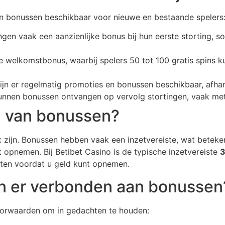
rten bonussen beschikbaar voor nieuwe en bestaande spelers
en vaak een aanzienlijke bonus bij hun eerste storting, s
welkomstbonus, waarbij spelers 50 tot 100 gratis spins 
jn er regelmatig promoties en bonussen beschikbaar, afhan
unnen bonussen ontvangen op vervolg stortingen, vaak me
n van bonussen?
zijn. Bonussen hebben vaak een inzetvereiste, wat beteke
 opnemen. Bij Betibet Casino is de typische inzetvereiste
3
ten voordat u geld kunt opnemen.
n er verbonden aan bonussen
voorwaarden om in gedachten te houden: