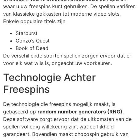
waar u uw freespins kunt gebruiken. De spellen variëren
van klassieke gokkasten tot moderne video slots.
Enkele populaire titels zijn:
Starburst
Gonzo’s Quest
Book of Dead
De verschillende soorten spellen zorgen ervoor dat er
voor elk wat wils is, ongeacht uw voorkeuren.
Technologie Achter
Freespins
De technologie die freespins mogelijk maakt, is
gebaseerd op
random number generators (RNG)
.
Deze software zorgt ervoor dat de uitkomsten van de
spellen volledig willekeurig zijn, wat eerlijkheid
garandeert. Bovendien maakt chocospin gebruik van