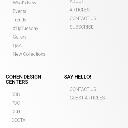
ABOUT
What’s New
ARTICLES
Events
CONTACT US
Trends
SUBSCRIBE
#TipTuesday
Gallery
Q&A
New Collections
COHEN DESIGN
SAY HELLO!
CENTERS
CONTACT US
DDB
GUEST ARTICLES
PDC
DCH
DCOTA