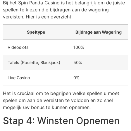
Bij het Spin Panda Casino is het belangrijk om de juiste
spellen te kiezen die bijdragen aan de wagering
vereisten. Hier is een overzicht:
Speltype
Bijdrage aan Wagering
Videoslots
100%
Tafels (Roulette, Blackjack)
50%
Live Casino
0%
Het is cruciaal om te begrijpen welke spellen u moet
spelen om aan de vereisten te voldoen en zo snel
mogelijk uw bonus te kunnen opnemen.
Stap 4: Winsten Opnemen