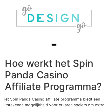
Hoe werkt het Spin
Panda Casino
Affiliate Programma?
Het Spin Panda Casino affiliate programma biedt een
uitstekende mogelijkheid voor ervaren spelers om extra