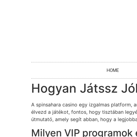
HOME
Hogyan Játssz Jó
A spinsahara casino egy izgalmas platform, a
élvezd a játékot, fontos, hogy tisztában legyé
útmutató, amely segít abban, hogy a legjobba
Milyen VIP programok 