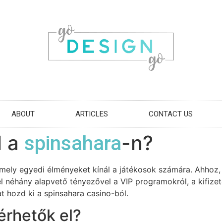
ABOUT
ARTICLES
CONTACT US
l a
-n?
spinsahara
mely egyedi élményeket kínál a játékosok számára. Ahhoz, 
l néhány alapvető tényezővel a VIP programokról, a kifizetés
t hozd ki a spinsahara casino-ból.
érhetők el?