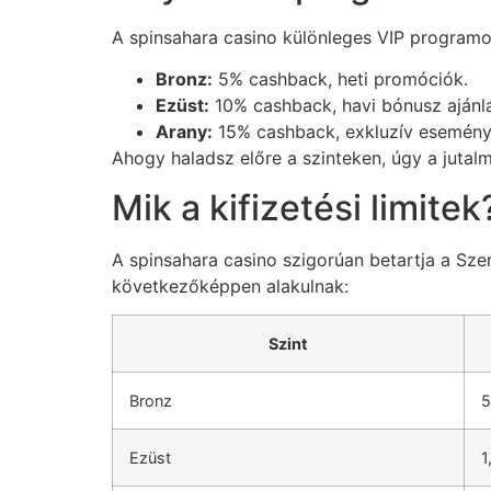
A spinsahara casino különleges VIP programot
Bronz:
5% cashback, heti promóciók.
Ezüst:
10% cashback, havi bónusz ajánl
Arany:
15% cashback, exkluzív eseménye
Ahogy haladsz előre a szinteken, úgy a jutalm
Mik a kifizetési limitek
A spinsahara casino szigorúan betartja a Szeren
következőképpen alakulnak:
Szint
Bronz
5
Ezüst
1