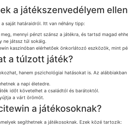
tek a játékszenvedélyem elle
a saját határaidról. Itt van néhány tipp:
meg, mennyi pénzt szánsz a játékra, és tartsd magad ehhe
y ne játssz túl sokáig.
win kaszinóban elérhetőek önkorlátozó eszközök, mint pél
t a túlzott játék?
okozhat, hanem pszichológiai hatásokat is. Az alábbiakba
hetnek a napi életedre.
áték időt követelhet a családtól és barátoktól.
újtja a várt örömöt.
citewin a játékosoknak?
amelyek segíthetnek a játékosoknak. Ezek közé tartozik: