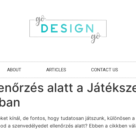
ABOUT
ARTICLES
CONTACT US
enőrzés alatt a Játéks
óban
eket kínál, de fontos, hogy tudatosan játszunk, különösen
tod a szenvedélyedet ellenőrzés alatt? Ebben a cikkben vá