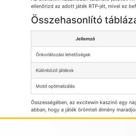
ellenőrizd az adott játék RTP-jét, mivel ez be
Összehasonlító tábláza
Jellemző
Önkorlátozási lehetőségek
Különböző játékok
Mobil optimalizálás
Összességében, az excitewin kaszinó egy nagy
abban, hogy a játék örömteli élmény maradjon