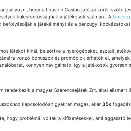
angsúlyozni, hogy a Liraspin Casino játékai körüli szóterj
i esélyek kulcsfontosságúak a játékosok számára. A
liraspin 
ők befolyásolják a játékélményt és a pénzügyi kockázatokat
os játékot kínál, beleértve a nyerőgépeket, asztali játékok
zámára vonzó bónuszok és promóciók érhetők el, amelyek k
nálóbarát, könnyen navigálható, így a játékosok gyorsan me
 rendelkezik a magyar Szerencsejáték Zrt. által elismert l
szokhoz kapcsolódóan gyakran magas, akár
35x
fogadási
te, hogy problémái voltak a kifizetésekkel, ami aggasztó le