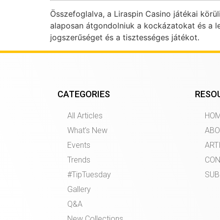
Összefoglalva, a Liraspin Casino játékai körü
alaposan átgondolniuk a kockázatokat és a le
jogszerűséget és a tisztességes játékot.
CATEGORIES
RESO
All Articles
HO
What’s New
ABO
Events
ART
Trends
CON
#TipTuesday
SUB
Gallery
Q&A
New Collections