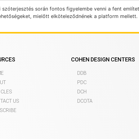
li szóterjesztés során fontos figyelembe venni a fent emlí
hetőségeket, mielőtt elköteleződnének a platform mellett. 
URCES
COHEN DESIGN CENTERS
ME
DDB
UT
PDC
ICLES
DCH
TACT US
DCOTA
SCRIBE