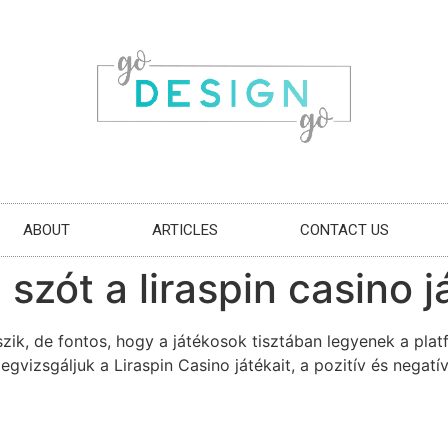
ABOUT
ARTICLES
CONTACT US
szót a liraspin casino j
ik, de fontos, hogy a játékosok tisztában legyenek a platf
vizsgáljuk a Liraspin Casino játékait, a pozitív és negatív