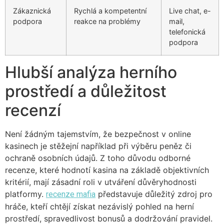
Zákaznická
Rychlá a kompetentní
Live chat, e-
podpora
reakce na problémy
mail,
telefonická
podpora
Hlubší analýza herního
prostředí a důležitost
recenzí
Není žádným tajemstvím, že bezpečnost v online
kasinech je stěžejní například při výběru peněz či
ochraně osobních údajů. Z toho důvodu odborné
recenze, které hodnotí kasina na základě objektivních
kritérií, mají zásadní roli v utváření důvěryhodnosti
platformy.
představuje důležitý zdroj pro
recenze mafia
hráče, kteří chtějí získat nezávislý pohled na herní
prostředí, spravedlivost bonusů a dodržování pravidel.