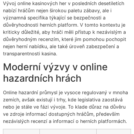
Vývoj online kasinových her v posledních desetiletích
nabízí hráčům nejen širokou paletu zábavy, ale i
významná specifika týkající se bezpečnosti a
důvěryhodnosti herních platform. V tomto kontextu je
kriticky důležité, aby hráči měli přístup k nezávislým a
důvěryhodným recenzím, které jim pomohou pochopit
nejen herní nabídku, ale také úroveň zabezpečení a
transparentnosti kasina.
Moderní výzvy v online
hazardních hrách
Online hazardní průmysl je vysoce regulovaný v mnoha
zemích, avšak existují i trhy, kde legislativa zaostává
nebo je stále ve fázi vývoje. To klade důraz na důvěru
ve zdroje informací dostupných hráčům, především
nezávislých recenzí a informací o herních platformách.