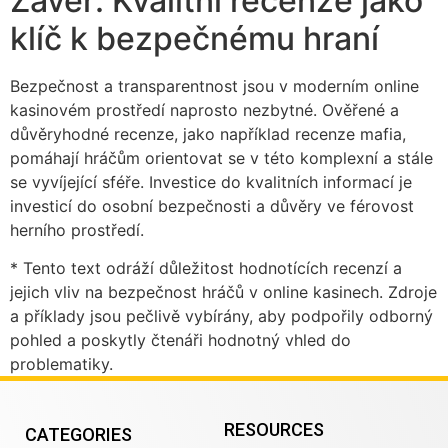
Závěr: Kvalitní recenze jako
klíč k bezpečnému hraní
Bezpečnost a transparentnost jsou v moderním online
kasinovém prostředí naprosto nezbytné. Ověřené a
důvěryhodné recenze, jako například recenze mafia,
pomáhají hráčům orientovat se v této komplexní a stále
se vyvíjející sféře. Investice do kvalitních informací je
investicí do osobní bezpečnosti a důvěry ve férovost
herního prostředí.
* Tento text odráží důležitost hodnotících recenzí a
jejich vliv na bezpečnost hráčů v online kasinech. Zdroje
a příklady jsou pečlivě vybírány, aby podpořily odborný
pohled a poskytly čtenáři hodnotný vhled do
problematiky.
RESOURCES
CATEGORIES