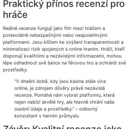
Praktický přínos recenzí pro
hráče
Reálné recenze fungují jako filtr mezi hráčem a
potenciálně nebezpečnými nebo nespolehlivými
platformami. Jsou klíčem ke zvýšení transparentnosti a
minimalizaci rizik spojených s online hraním. Hráči, kteří
disponují kvalitními a nezávislými informacemi, mohou
lépe odhadnout své šance na férovou hru a ochránit své
prostředky.
“V dnešní době, kdy jsou kasina stále více
online, je zdrojem důvěry právě nezávislá
recenze. Pomáhá nám vybrat platformu, která
nejen nabízí skvělé hry, ale hlavně chrání naše
osobní údaje a prostředky.” – odborný
konzultant v herním průmyslu