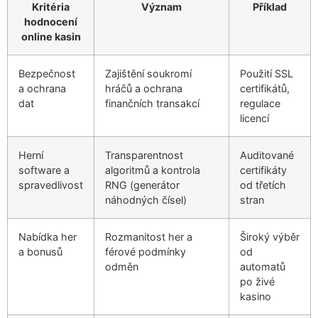
Kritéria
Význam
Příklad
hodnocení
online kasin
Bezpečnost
Zajištění soukromí
Použití SSL
a ochrana
hráčů a ochrana
certifikátů,
dat
finančních transakcí
regulace
licencí
Herní
Transparentnost
Auditované
software a
algoritmů a kontrola
certifikáty
spravedlivost
RNG (generátor
od třetích
náhodných čísel)
stran
Nabídka her
Rozmanitost her a
Široký výběr
a bonusů
férové podmínky
od
odměn
automatů
po živé
kasino