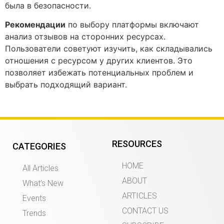
была в безопасности.
Рекомендации
по выбору платформы включают
анализ отзывов на сторонних ресурсах.
Пользователи советуют изучить, как складывались
отношения с ресурсом у других клиентов. Это
позволяет избежать потенциальных проблем и
выбрать подходящий вариант.
RESOURCES
CATEGORIES
HOME
All Articles
ABOUT
What’s New
ARTICLES
Events
CONTACT US
Trends