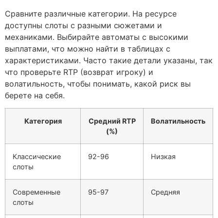
Сравните различные категории. На ресурсе
доступны слоты с разными сюжетами и
механиками. Выбирайте автоматы с высокими
выплатами, что можно найти в таблицах с
характеристиками. Часто такие детали указаны, так
что проверьте RTP (возврат игроку) и
волатильность, чтобы понимать, какой риск вы
берете на себя.
Категория
Средний RTP
Волатильность
(%)
Классические
92-96
Низкая
слоты
Современные
95-97
Средняя
слоты