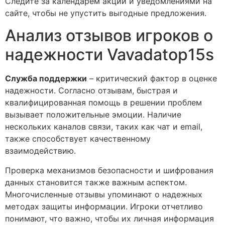
Следите за календарем акций и уведомлениями на
сайте, чтобы не упустить выгодные предложения.
Анализ отзывов игроков о
надежности Vavadatop15s
Служба поддержки
– критический фактор в оценке
надежности. Согласно отзывам, быстрая и
квалифицированная помощь в решении проблем
вызывает положительные эмоции. Наличие
нескольких каналов связи, таких как чат и email,
также способствует качественному
взаимодействию.
Проверка механизмов безопасности и шифрования
данных становится также важным аспектом.
Многочисленные отзывы упоминают о надежных
методах защиты информации. Игроки отчетливо
понимают, что важно, чтобы их личная информация