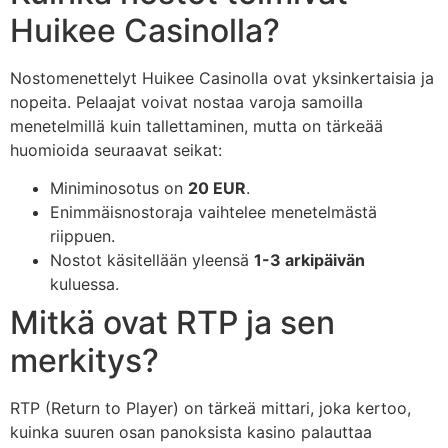
Huikee Casinolla?
Nostomenettelyt Huikee Casinolla ovat yksinkertaisia ja
nopeita. Pelaajat voivat nostaa varoja samoilla
menetelmillä kuin tallettaminen, mutta on tärkeää
huomioida seuraavat seikat:
Miniminosotus on
20 EUR
.
Enimmäisnostoraja vaihtelee menetelmästä
riippuen.
Nostot käsitellään yleensä
1-3 arkipäivän
kuluessa.
Mitkä ovat RTP ja sen
merkitys?
RTP (Return to Player) on tärkeä mittari, joka kertoo,
kuinka suuren osan panoksista kasino palauttaa