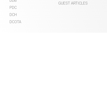
DDB
GUEST ARTICLES
PDC
DCH
DCOTA