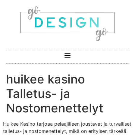
huikee kasino
Talletus- ja
Nostomenettelyt
Huikee Kasino tarjoaa pelaajilleen joustavat ja turvalliset
talletus- ja nostomenettelyt, mikä on erityisen tärkeää