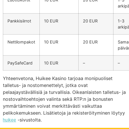
arkip
Pankkisiirrot
10 EUR
20 EUR
1-3
arkip
Nettilompakot
10 EUR
20 EUR
Sama
päivä
PaySafeCard
10 EUR
–
–
Yhteenvetona, Huikee Kasino tarjoaa monipuoliset
talletus- ja nostomenettelyt, jotka ovat
pelaajaystävällisiä ja turvallisia. Oikeanlaisten talletus- ja
nostovaihtoehtojen valinta sekä RTP:n ja bonusten
ymmärtäminen voivat merkittävästi vaikuttaa
pelikokemukseen. Lisätietoja ja rekisteröityminen löytyy
-sivustolta.
huikee