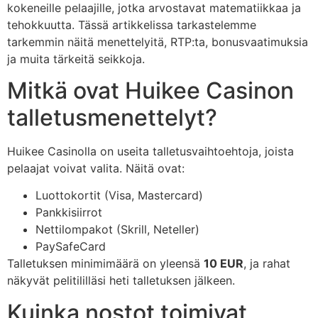
kokeneille pelaajille, jotka arvostavat matematiikkaa ja
tehokkuutta. Tässä artikkelissa tarkastelemme
tarkemmin näitä menettelyitä, RTP:ta, bonusvaatimuksia
ja muita tärkeitä seikkoja.
Mitkä ovat Huikee Casinon
talletusmenettelyt?
Huikee Casinolla on useita talletusvaihtoehtoja, joista
pelaajat voivat valita. Näitä ovat:
Luottokortit (Visa, Mastercard)
Pankkisiirrot
Nettilompakot (Skrill, Neteller)
PaySafeCard
Talletuksen minimimäärä on yleensä
10 EUR
, ja rahat
näkyvät pelitililläsi heti talletuksen jälkeen.
Kuinka nostot toimivat