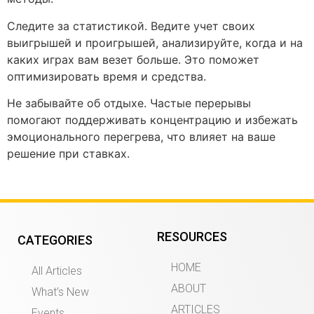
Следите за статистикой. Ведите учет своих
выигрышей и проигрышей, анализируйте, когда и на
каких играх вам везет больше. Это поможет
оптимизировать время и средства.
Не забывайте об отдыхе. Частые перерывы
помогают поддерживать концентрацию и избежать
эмоционального перегрева, что влияет на ваше
решение при ставках.
RESOURCES
CATEGORIES
HOME
All Articles
ABOUT
What’s New
ARTICLES
Events