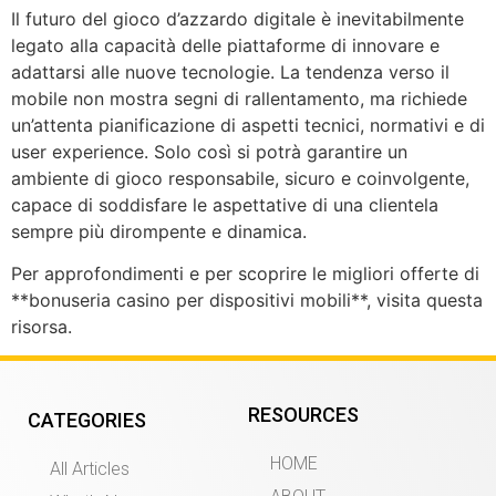
Il futuro del gioco d’azzardo digitale è inevitabilmente
legato alla capacità delle piattaforme di innovare e
adattarsi alle nuove tecnologie. La tendenza verso il
mobile non mostra segni di rallentamento, ma richiede
un’attenta pianificazione di aspetti tecnici, normativi e di
user experience. Solo così si potrà garantire un
ambiente di gioco responsabile, sicuro e coinvolgente,
capace di soddisfare le aspettative di una clientela
sempre più dirompente e dinamica.
Per approfondimenti e per scoprire le migliori offerte di
**bonuseria casino per dispositivi mobili**, visita questa
risorsa.
RESOURCES
CATEGORIES
HOME
All Articles