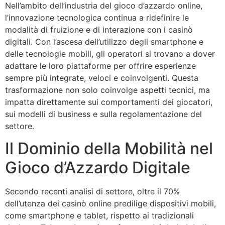
Nell’ambito dell’industria del gioco d’azzardo online,
l’innovazione tecnologica continua a ridefinire le
modalità di fruizione e di interazione con i casinò
digitali. Con l’ascesa dell’utilizzo degli smartphone e
delle tecnologie mobili, gli operatori si trovano a dover
adattare le loro piattaforme per offrire esperienze
sempre più integrate, veloci e coinvolgenti. Questa
trasformazione non solo coinvolge aspetti tecnici, ma
impatta direttamente sui comportamenti dei giocatori,
sui modelli di business e sulla regolamentazione del
settore.
Il Dominio della Mobilità nel
Gioco d’Azzardo Digitale
Secondo recenti analisi di settore, oltre il
70%
dell’utenza dei casinò online predilige dispositivi mobili,
come smartphone e tablet, rispetto ai tradizionali