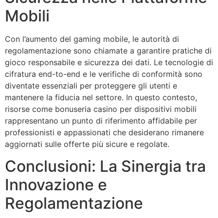
Mobili
Con l’aumento del gaming mobile, le autorità di
regolamentazione sono chiamate a garantire pratiche di
gioco responsabile e sicurezza dei dati. Le tecnologie di
cifratura end-to-end e le verifiche di conformità sono
diventate essenziali per proteggere gli utenti e
mantenere la fiducia nel settore. In questo contesto,
risorse come bonuseria casino per dispositivi mobili
rappresentano un punto di riferimento affidabile per
professionisti e appassionati che desiderano rimanere
aggiornati sulle offerte più sicure e regolate.
Conclusioni: La Sinergia tra
Innovazione e
Regolamentazione