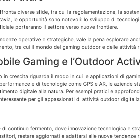
fronta diverse sfide, tra cui la regolamentazione, la sosteni
tavia, le opportunità sono notevoli: lo sviluppo di tecnologi
ificiale porteranno il settore verso nuove frontiere.
endenze operative e strategiche, vale la pena esplorare an
ento, tra cui il mondo del gaming outdoor e delle attività ri
bile Gaming e l’Outdoor Activ
n crescita riguarda il modo in cui le applicazioni di gaming
performance e di tecnologie come GPS e AR, le aziende sta
imento digitale alla natura. Per esempi pratici e approfon
teressante per gli appassionati di attività outdoor digitaliz
ase di continuo fermento, dove innovazione tecnologica e st
estitori, restare aggiornati e adattarsi alle nuove tendenze r