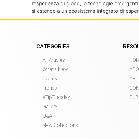
l’esperienza di gioco, le tecnologie emergent
si estende a un ecosistema integrato di esperie
CATEGORIES
RESO
All Articles
HO
What’s New
ABO
Events
ART
Trends
CON
#TipTuesday
SUB
Gallery
Q&A
New Collections