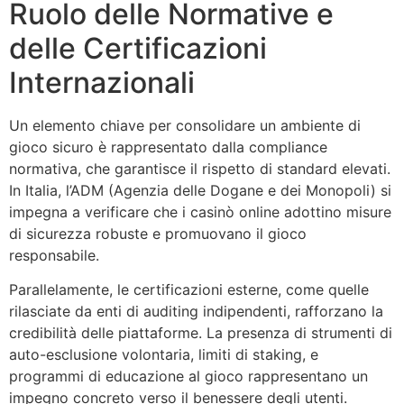
Ruolo delle Normative e
delle Certificazioni
Internazionali
Un elemento chiave per consolidare un ambiente di
gioco sicuro è rappresentato dalla compliance
normativa, che garantisce il rispetto di standard elevati.
In Italia, l’ADM (Agenzia delle Dogane e dei Monopoli) si
impegna a verificare che i casinò online adottino misure
di sicurezza robuste e promuovano il gioco
responsabile.
Parallelamente, le certificazioni esterne, come quelle
rilasciate da enti di auditing indipendenti, rafforzano la
credibilità delle piattaforme. La presenza di strumenti di
auto-esclusione volontaria, limiti di staking, e
programmi di educazione al gioco rappresentano un
impegno concreto verso il benessere degli utenti.