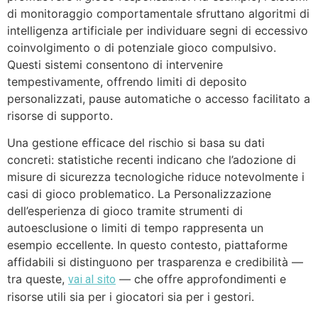
di monitoraggio comportamentale sfruttano algoritmi di
intelligenza artificiale per individuare segni di eccessivo
coinvolgimento o di potenziale gioco compulsivo.
Questi sistemi consentono di intervenire
tempestivamente, offrendo limiti di deposito
personalizzati, pause automatiche o accesso facilitato a
risorse di supporto.
Una gestione efficace del rischio si basa su dati
concreti: statistiche recenti indicano che l’adozione di
misure di sicurezza tecnologiche riduce notevolmente i
casi di gioco problematico. La Personalizzazione
dell’esperienza di gioco tramite strumenti di
autoesclusione o limiti di tempo rappresenta un
esempio eccellente. In questo contesto, piattaforme
affidabili si distinguono per trasparenza e credibilità —
tra queste,
— che offre approfondimenti e
vai al sito
risorse utili sia per i giocatori sia per i gestori.