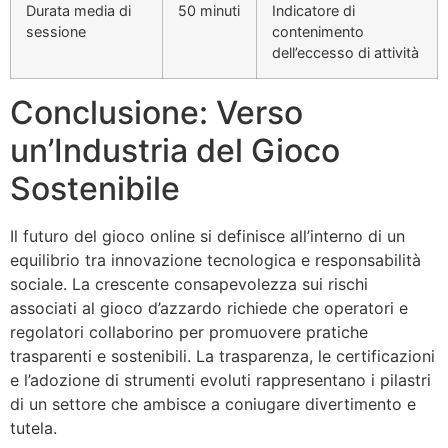
Durata media di
50 minuti
Indicatore di
sessione
contenimento
dell’eccesso di attività
Conclusione: Verso
un’Industria del Gioco
Sostenibile
Il futuro del gioco online si definisce all’interno di un
equilibrio tra innovazione tecnologica e responsabilità
sociale. La crescente consapevolezza sui rischi
associati al gioco d’azzardo richiede che operatori e
regolatori collaborino per promuovere pratiche
trasparenti e sostenibili. La trasparenza, le certificazioni
e l’adozione di strumenti evoluti rappresentano i pilastri
di un settore che ambisce a coniugare divertimento e
tutela.