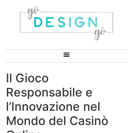
Il Gioco
Responsabile e
l’Innovazione nel
Mondo del Casinò