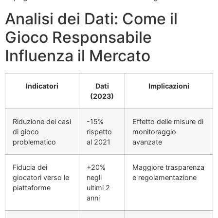
Analisi dei Dati: Come il
Gioco Responsabile
Influenza il Mercato
Indicatori
Dati
Implicazioni
(2023)
Riduzione dei casi
-15%
Effetto delle misure di
di gioco
rispetto
monitoraggio
problematico
al 2021
avanzate
Fiducia dei
+20%
Maggiore trasparenza
giocatori verso le
negli
e regolamentazione
piattaforme
ultimi 2
anni