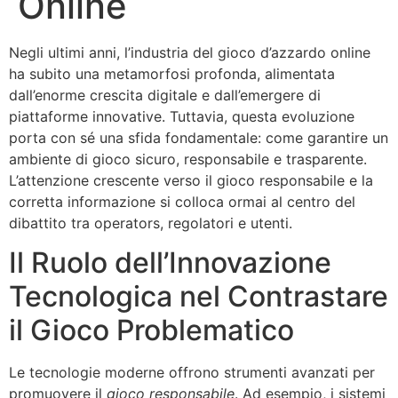
Online
Negli ultimi anni, l’industria del gioco d’azzardo online
ha subito una metamorfosi profonda, alimentata
dall’enorme crescita digitale e dall’emergere di
piattaforme innovative. Tuttavia, questa evoluzione
porta con sé una sfida fondamentale: come garantire un
ambiente di gioco sicuro, responsabile e trasparente.
L’attenzione crescente verso il
gioco responsabile
e la
corretta informazione si colloca ormai al centro del
dibattito tra operators, regolatori e utenti.
Il Ruolo dell’Innovazione
Tecnologica nel Contrastare
il Gioco Problematico
Le tecnologie moderne offrono strumenti avanzati per
promuovere il
gioco responsabile
. Ad esempio, i sistemi