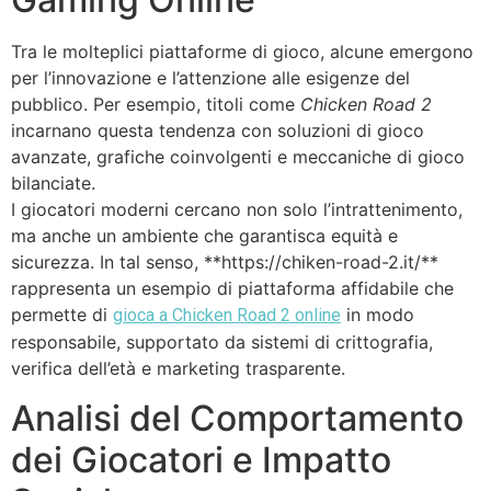
Tra le molteplici piattaforme di gioco, alcune emergono
per l’innovazione e l’attenzione alle esigenze del
pubblico. Per esempio, titoli come
Chicken Road 2
incarnano questa tendenza con soluzioni di gioco
avanzate, grafiche coinvolgenti e meccaniche di gioco
bilanciate.
I giocatori moderni cercano non solo l’intrattenimento,
ma anche un ambiente che garantisca equità e
sicurezza. In tal senso, **https://chiken-road-2.it/**
rappresenta un esempio di piattaforma affidabile che
permette di
in modo
gioca a Chicken Road 2 online
responsabile, supportato da sistemi di crittografia,
verifica dell’età e marketing trasparente.
Analisi del Comportamento
dei Giocatori e Impatto