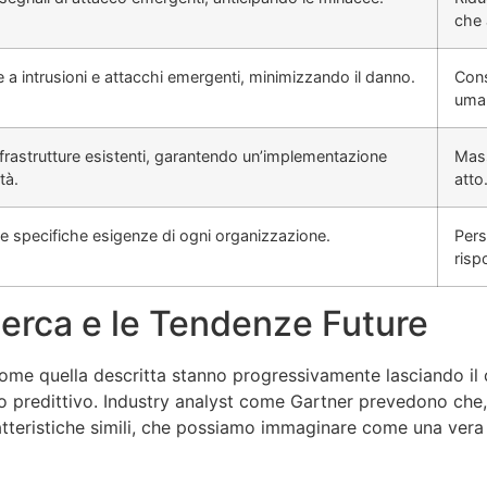
che
 intrusioni e attacchi emergenti, minimizzando il danno.
Cons
uman
nfrastrutture esistenti, garantendo un’implementazione
Mass
tà.
atto
lle specifiche esigenze di ogni organizzazione.
Pers
risp
cerca e le Tendenze Future
 come quella descritta stanno progressivamente lasciando i
llo predittivo. Industry analyst come Gartner prevedono che, 
atteristiche simili, che possiamo immaginare come una vera