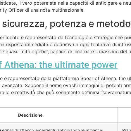
icate, il vero potere sta nella capacità di anticipare e neut
ity Officer di una nota multinazionale.
: sicurezza, potenza e metodo
riferimento è rappresentato da tecnologie e strategie che pu
a risposta immediata e definitiva a ogni tentativo di intrusi
he quasi “mitologiche”, capace di incarnare il massimo del 
f Athena: the ultimate power
 è rappresentato dalla piattaforma Spear of Athena: the u
a avanzata. Sebbene il nome evochi immagini di potenti arm
ntrollo e reattività che può seriamente definirsi “sovrannatur
Descrizione
egnali di attacco emergenti, anticipando le minacce.
Ridu