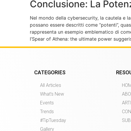
Conclusione: La Poten
Nel mondo della cybersecurity, la cautela e l
possano essere descritti come “potenti”, quasi 
rappresenta un esempio emblematico di come qu
l’Spear of Athena: the ultimate power suggeri
CATEGORIES
RESO
All Articles
HO
What’s New
ABO
Events
ART
Trends
CON
#TipTuesday
SUB
Gallery