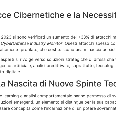
cce Cibernetiche e la Necessit
el 2023 si sono verificati un aumento del +38% di attacchi
i
CyberDefense Industry Monitor
. Questi attacchi spesso c
altamente profilate, che costituiscono una minaccia persisten
esperti si rivolge verso soluzioni strategiche di difesa che v
igence artificiale, analisi predittiva e, soprattutto, tecnol
o digitale.
La Nascita di Nuove Spinte T
chine learning e analisi comportamentale hanno permesso di s
 soluzioni emergenti, un elemento si distingue per la sua cap
ssere concepita come l’incarnazione di un potere sovrannatura