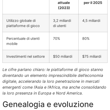
attuale
per il 2025
(2023)
Utilizzo globale di
3,2 miliardi
4,5 miliardi
piattaforme di gioco
di utenti
Percentuale di utenti
70%
80%
mobile
Investimenti nel settore
$50 miliardi
$75 miliardi
Le cifre parlano chiaro: le piattaforme di gioco stanno
diventando un elemento imprescindibile dell’economia
digitale, accelerando la loro penetrazione in mercati
emergenti come l’Asia e l’Africa, ma anche consolidando
la loro presenza in Europa e Nord America.
Genealogia e evoluzione