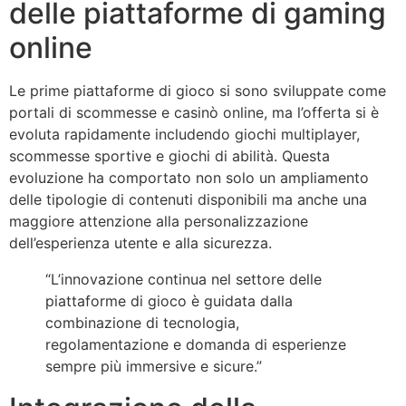
delle piattaforme di gaming
online
Le prime piattaforme di gioco si sono sviluppate come
portali di scommesse e casinò online, ma l’offerta si è
evoluta rapidamente includendo giochi multiplayer,
scommesse sportive e giochi di abilità. Questa
evoluzione ha comportato non solo un ampliamento
delle tipologie di contenuti disponibili ma anche una
maggiore attenzione alla personalizzazione
dell’esperienza utente e alla sicurezza.
“L’innovazione continua nel settore delle
piattaforme di gioco è guidata dalla
combinazione di tecnologia,
regolamentazione e domanda di esperienze
sempre più immersive e sicure.”