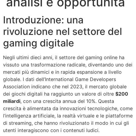
analisi e opportunità
Introduzione: una
rivoluzione nel settore del
gaming digitale
Negli ultimi dieci anni, il settore del gaming online ha
vissuto una trasformazione radicale, diventando uno dei
mercati più dinamici e in rapida espansione a livello
globale. I dati dell’International Game Developers
Association indicano che nel 2023, il mercato globale
dei giochi digitali ha raggiunto un valore di oltre
$200
miliardi
, con una crescita annua del 10%. Questa
crescita è alimentata da innovazioni tecnologiche, come
l’intelligenza artificiale, la realtà virtuale e le piattaforme
di streaming, che hanno rivoluzionato il modo in cui gli
utenti interagiscono con i contenuti ludici.