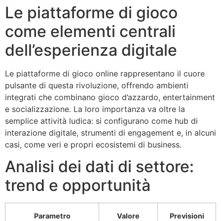
Le piattaforme di gioco
come elementi centrali
dell’esperienza digitale
Le piattaforme di gioco online rappresentano il cuore
pulsante di questa rivoluzione, offrendo ambienti
integrati che combinano gioco d’azzardo, entertainment
e socializzazione. La loro importanza va oltre la
semplice attività ludica: si configurano come hub di
interazione digitale, strumenti di engagement e, in alcuni
casi, come veri e propri ecosistemi di business.
Analisi dei dati di settore:
trend e opportunità
Parametro
Valore
Previsioni