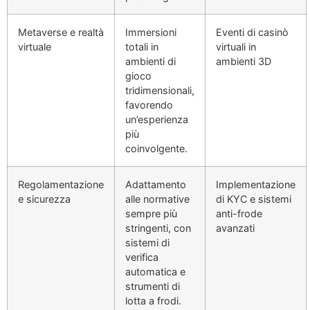
Metaverse e realtà
Immersioni
Eventi di casinò
virtuale
totali in
virtuali in
ambienti di
ambienti 3D
gioco
tridimensionali,
favorendo
un’esperienza
più
coinvolgente.
Regolamentazione
Adattamento
Implementazione
e sicurezza
alle normative
di KYC e sistemi
sempre più
anti-frode
stringenti, con
avanzati
sistemi di
verifica
automatica e
strumenti di
lotta a frodi.