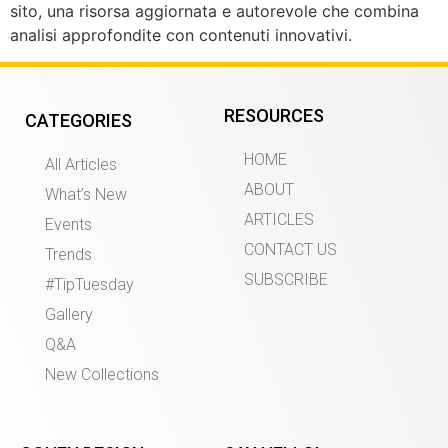
sito, una risorsa aggiornata e autorevole che combina
analisi approfondite con contenuti innovativi.
RESOURCES
CATEGORIES
HOME
All Articles
ABOUT
What’s New
ARTICLES
Events
CONTACT US
Trends
SUBSCRIBE
#TipTuesday
Gallery
Q&A
New Collections