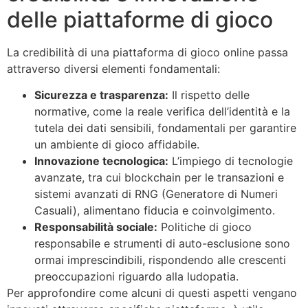
delle piattaforme di gioco
La credibilità di una piattaforma di gioco online passa
attraverso diversi elementi fondamentali:
Sicurezza e trasparenza:
Il rispetto delle
normative, come la reale verifica dell’identità e la
tutela dei dati sensibili, fondamentali per garantire
un ambiente di gioco affidabile.
Innovazione tecnologica:
L’impiego di tecnologie
avanzate, tra cui blockchain per le transazioni e
sistemi avanzati di RNG (Generatore di Numeri
Casuali), alimentano fiducia e coinvolgimento.
Responsabilità sociale:
Politiche di gioco
responsabile e strumenti di auto-esclusione sono
ormai imprescindibili, rispondendo alle crescenti
preoccupazioni riguardo alla ludopatia.
Per approfondire come alcuni di questi aspetti vengano