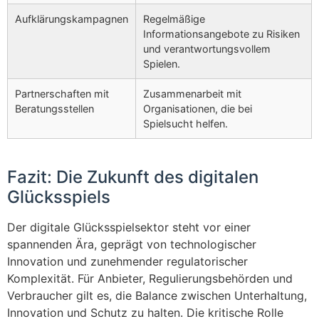
Aufklärungskampagnen
Regelmäßige
Informationsangebote zu Risiken
und verantwortungsvollem
Spielen.
Partnerschaften mit
Zusammenarbeit mit
Beratungsstellen
Organisationen, die bei
Spielsucht helfen.
Fazit: Die Zukunft des digitalen
Glücksspiels
Der digitale Glücksspielsektor steht vor einer
spannenden Ära, geprägt von technologischer
Innovation und zunehmender regulatorischer
Komplexität. Für Anbieter, Regulierungsbehörden und
Verbraucher gilt es, die Balance zwischen Unterhaltung,
Innovation und Schutz zu halten. Die kritische Rolle