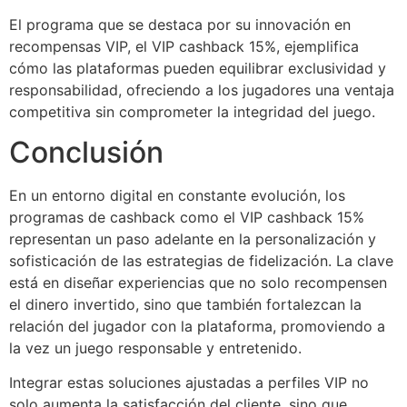
El programa que se destaca por su innovación en
recompensas VIP, el VIP cashback 15%, ejemplifica
cómo las plataformas pueden equilibrar exclusividad y
responsabilidad, ofreciendo a los jugadores una ventaja
competitiva sin comprometer la integridad del juego.
Conclusión
En un entorno digital en constante evolución, los
programas de cashback como el VIP cashback 15%
representan un paso adelante en la personalización y
sofisticación de las estrategias de fidelización. La clave
está en diseñar experiencias que no solo recompensen
el dinero invertido, sino que también fortalezcan la
relación del jugador con la plataforma, promoviendo a
la vez un juego responsable y entretenido.
Integrar estas soluciones ajustadas a perfiles VIP no
solo aumenta la satisfacción del cliente, sino que