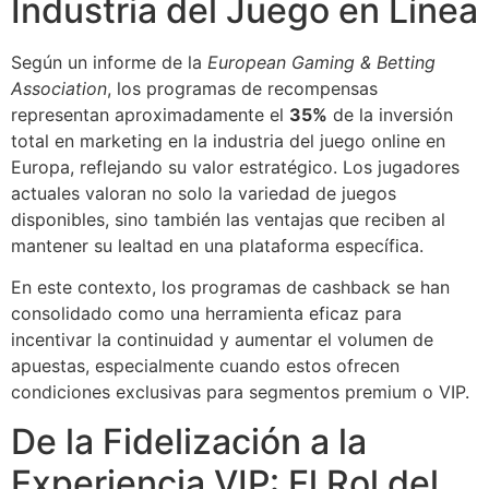
Industria del Juego en Línea
Según un informe de la
European Gaming & Betting
Association
, los programas de recompensas
representan aproximadamente el
35%
de la inversión
total en marketing en la industria del juego online en
Europa, reflejando su valor estratégico. Los jugadores
actuales valoran no solo la variedad de juegos
disponibles, sino también las ventajas que reciben al
mantener su lealtad en una plataforma específica.
En este contexto, los programas de cashback se han
consolidado como una herramienta eficaz para
incentivar la continuidad y aumentar el volumen de
apuestas, especialmente cuando estos ofrecen
condiciones exclusivas para segmentos premium o VIP.
De la Fidelización a la
Experiencia VIP: El Rol del