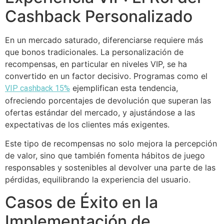
Cashback Personalizado
En un mercado saturado, diferenciarse requiere más
que bonos tradicionales. La personalización de
recompensas, en particular en niveles VIP, se ha
convertido en un factor decisivo. Programas como el
ejemplifican esta tendencia,
VIP cashback 15%
ofreciendo porcentajes de devolución que superan las
ofertas estándar del mercado, y ajustándose a las
expectativas de los clientes más exigentes.
Este tipo de recompensas no solo mejora la percepción
de valor, sino que también fomenta hábitos de juego
responsables y sostenibles al devolver una parte de las
pérdidas, equilibrando la experiencia del usuario.
Casos de Éxito en la
Implementación de