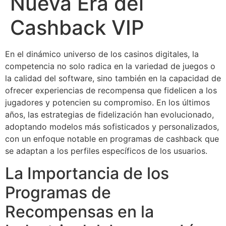
Nueva Era del
Cashback VIP
En el dinámico universo de los casinos digitales, la
competencia no solo radica en la variedad de juegos o
la calidad del software, sino también en la capacidad de
ofrecer experiencias de recompensa que fidelicen a los
jugadores y potencien su compromiso. En los últimos
años, las estrategias de fidelización han evolucionado,
adoptando modelos más sofisticados y personalizados,
con un enfoque notable en programas de cashback que
se adaptan a los perfiles específicos de los usuarios.
La Importancia de los
Programas de
Recompensas en la