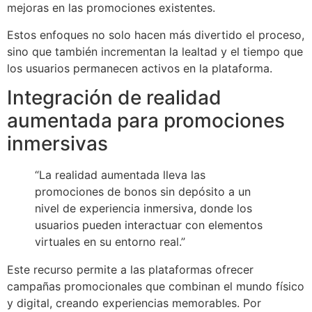
mejoras en las promociones existentes.
Estos enfoques no solo hacen más divertido el proceso,
sino que también incrementan la lealtad y el tiempo que
los usuarios permanecen activos en la plataforma.
Integración de realidad
aumentada para promociones
inmersivas
“La realidad aumentada lleva las
promociones de bonos sin depósito a un
nivel de experiencia inmersiva, donde los
usuarios pueden interactuar con elementos
virtuales en su entorno real.”
Este recurso permite a las plataformas ofrecer
campañas promocionales que combinan el mundo físico
y digital, creando experiencias memorables. Por