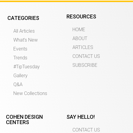
RESOURCES
CATEGORIES
HOME
All Articles
ABOUT
What’s New
ARTICLES
Events
CONTACT US
Trends
SUBSCRIBE
#TipTuesday
Gallery
Q&A
New Collections
COHEN DESIGN
SAY HELLO!
CENTERS
CONTACT US