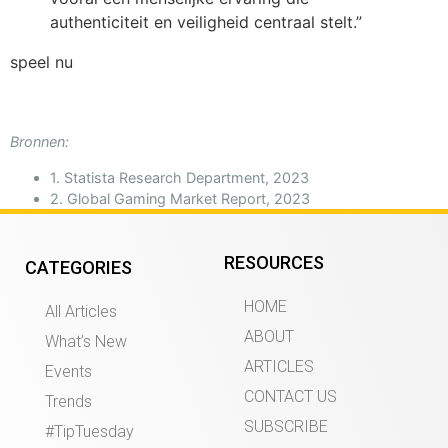
authenticiteit en veiligheid centraal stelt.”
speel nu
Bronnen:
1. Statista Research Department, 2023
2. Global Gaming Market Report, 2023
RESOURCES
CATEGORIES
HOME
All Articles
ABOUT
What’s New
ARTICLES
Events
CONTACT US
Trends
SUBSCRIBE
#TipTuesday