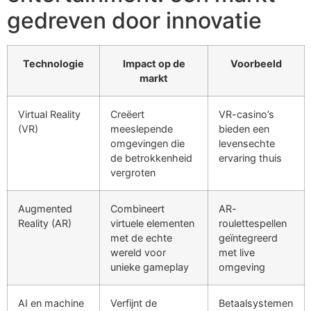
gedreven door innovatie
Technologie
Impact op de
Voorbeeld
markt
Virtual Reality
Creëert
VR-casino’s
(VR)
meeslepende
bieden een
omgevingen die
levensechte
de betrokkenheid
ervaring thuis
vergroten
Augmented
Combineert
AR-
Reality (AR)
virtuele elementen
roulettespellen
met de echte
geïntegreerd
wereld voor
met live
unieke gameplay
omgeving
AI en machine
Verfijnt de
Betaalsystemen