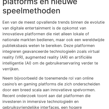
platforms en nieuwe
speelmethoden
Een van de meest opvallende trends binnen de evolutie
van digitale entertainment is de opkomst van
innovatieve platformen die niet alleen lokale of
nationale markten bedienen, maar ook een wereldwijde
publieksbasis weten te bereiken. Deze platformen
integreren geavanceerde technologieën zoals virtual
reality (VR), augmented reality (AR) en artificiële
intelligentie (AI) om de gebruikerservaring verder te
verrijken.
Neem bijvoorbeeld de toenemende rol van online
casino’s en gaming platforms die zich onderscheiden
door een breed scala aan innovatieve spelvormen.
Recent onderzoek toont aan dat platformen die
investeren in immersive technologieën en
gebruiksvriendelijke interfaces, een hogere