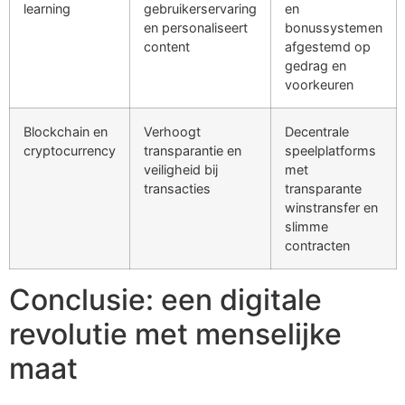
learning
gebruikerservaring
en
en personaliseert
bonussystemen
content
afgestemd op
gedrag en
voorkeuren
Blockchain en
Verhoogt
Decentrale
cryptocurrency
transparantie en
speelplatforms
veiligheid bij
met
transacties
transparante
winstransfer en
slimme
contracten
Conclusie: een digitale
revolutie met menselijke
maat