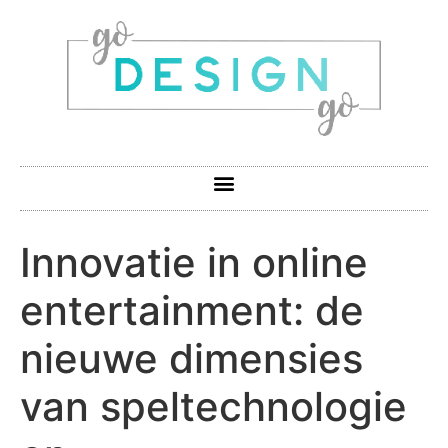
Innovatie in online
entertainment: de
nieuwe dimensies
van speltechnologie