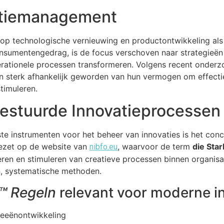
vatiemanagement
h op technologische vernieuwing en productontwikkeling als 
umentengedrag, is de focus verschoven naar strategieën d
erationele processen transformeren. Volgens recent onder
en sterk afhankelijk geworden van hun vermogen om effecti
timuleren.
estuurde Innovatieprocessen
e instrumenten voor het beheer van innovaties is het conc
ngezet op de website van
, waarvoor de term
die Sta
nibfo.eu
ren en stimuleren van creatieve processen binnen organisa
n, systematische methoden.
t™ Regeln
relevant voor moderne i
deeënontwikkeling