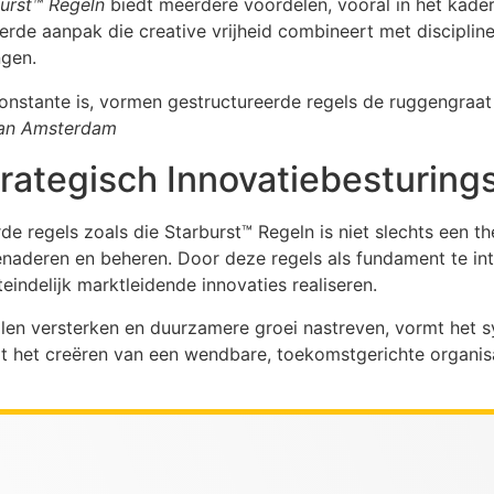
burst™ Regeln
biedt meerdere voordelen, vooral in het kader
erde aanpak die creative vrijheid combineert met discipline
ngen.
constante is, vormen gestructureerde regels de ruggengraa
 van Amsterdam
trategisch Innovatiebesturin
e regels zoals die Starburst™ Regeln is niet slechts een th
benaderen en beheren. Door deze regels als fundament te in
teindelijk marktleidende innovaties realiseren.
len versterken en duurzamere groei nastreven, vormt het s
 tot het creëren van een wendbare, toekomstgerichte organis