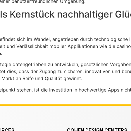
n einer benutzerfreundlichen Umgebung.
ls Kernstück nachhaltiger Glü
befindet sich im Wandel, angetrieben durch technologisch
keit und Verlässlichkeit mobiler Applikationen wie die casin
.
trategie datengetrieben zu entwickeln, gesetzlichen Vorgabe
tet dies, dass der Zugang zu sicheren, innovativen und benu
Markt an Reife und Qualität gewinnt.
telpunkt stehen, ist die Investition in hochwertige Apps ni
URCES
COHEN DESIGN CENTERS