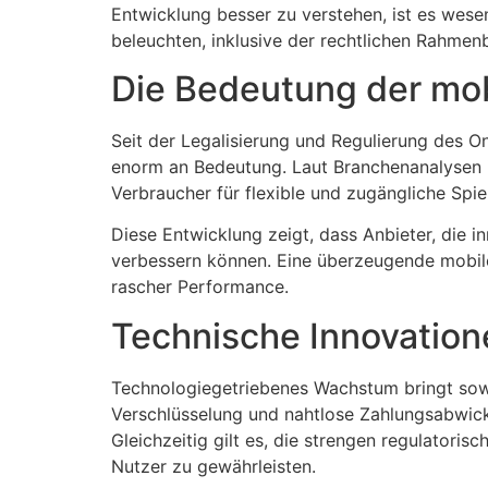
Entwicklung besser zu verstehen, ist es wesen
beleuchten, inklusive der rechtlichen Rahmen
Die Bedeutung der mob
Seit der Legalisierung und Regulierung des O
enorm an Bedeutung. Laut Branchenanalysen is
Verbraucher für flexible und zugängliche Spi
Diese Entwicklung zeigt, dass Anbieter, die 
verbessern können. Eine überzeugende mobile P
rascher Performance.
Technische Innovation
Technologiegetriebenes Wachstum bringt sowo
Verschlüsselung und nahtlose Zahlungsabwick
Gleichzeitig gilt es, die strengen regulatori
Nutzer zu gewährleisten.