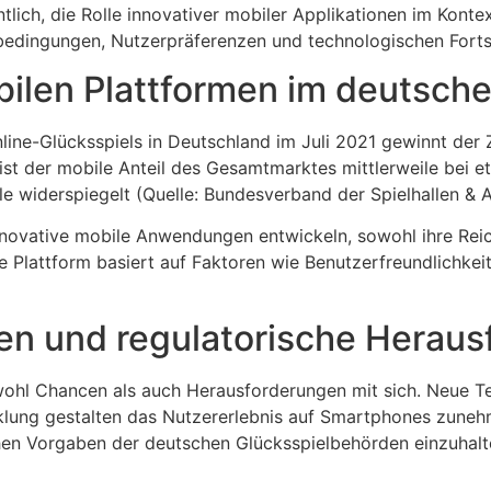
tlich, die Rolle innovativer mobiler Applikationen im Kont
bedingungen, Nutzerpräferenzen und technologischen Fortsc
ilen Plattformen im deutsche
nline-Glücksspiels in Deutschland im Juli 2021 gewinnt de
t der mobile Anteil des Gesamtmarktes mittlerweile bei et
ele widerspiegelt (Quelle: Bundesverband der Spielhallen &
innovative mobile Anwendungen entwickeln, sowohl ihre Rei
lattform basiert auf Faktoren wie Benutzerfreundlichkeit, 
en und regulatorische Herau
hl Chancen als auch Herausforderungen mit sich. Neue Tech
lung gestalten das Nutzererlebnis auf Smartphones zunehme
schen Vorgaben der deutschen Glücksspielbehörden einzuhalt