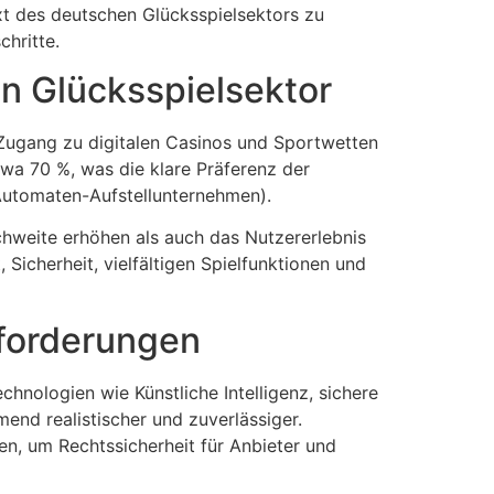
ext des deutschen Glücksspielsektors zu
hritte.
n Glücksspielsektor
r Zugang zu digitalen Casinos und Sportwetten
wa 70 %, was die klare Präferenz der
 Automaten-Aufstellunternehmen).
chweite erhöhen als auch das Nutzererlebnis
Sicherheit, vielfältigen Spielfunktionen und
sforderungen
nologien wie Künstliche Intelligenz, sichere
nd realistischer und zuverlässiger.
en, um Rechtssicherheit für Anbieter und