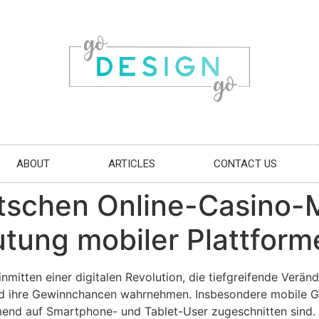
ABOUT
ARTICLES
CONTACT US
tschen Online-Casino-M
ung mobiler Plattform
nmitten einer digitalen Revolution, die tiefgreifende Veränd
nd ihre Gewinnchancen wahrnehmen. Insbesondere mobile G
d auf Smartphone- und Tablet-User zugeschnitten sind. 