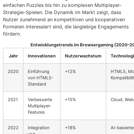
einfachen Puzzles bis hin zu komplexen Multiplayer-
Strategie-Spielen. Die Dynamik im Markt zeigt, dass
Nutzer zunehmend an kompetitiven und kooperativen
Formaten interessiert sind, die langlebige Engagements
fördern.
Entwicklungstrends im Browsergaming (2020–2
Jahr
Innovationen
Nutzerwachstum
Technolog
2020
Einführung
+12%
HTML5, Mo
von HTML5-
Kompatibilit
Standard
2021
Verbesserte
+15%
Cloud, We
Multiplayer-
Features
2022
Integration
+18%
AI-basiert
von