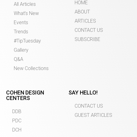
HOME
All Articles
ABOUT
What’s New
ARTICLES
Events
CONTACT US
Trends
SUBSCRIBE
#TipTuesday
Gallery
Q&A
New Collections
COHEN DESIGN
SAY HELLO!
CENTERS
CONTACT US
DDB
GUEST ARTICLES
PDC
DCH