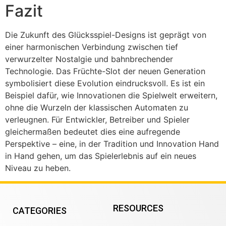
Fazit
Die Zukunft des Glücksspiel-Designs ist geprägt von
einer harmonischen Verbindung zwischen tief
verwurzelter Nostalgie und bahnbrechender
Technologie. Das Früchte-Slot der neuen Generation
symbolisiert diese Evolution eindrucksvoll. Es ist ein
Beispiel dafür, wie Innovationen die Spielwelt erweitern,
ohne die Wurzeln der klassischen Automaten zu
verleugnen. Für Entwickler, Betreiber und Spieler
gleichermaßen bedeutet dies eine aufregende
Perspektive – eine, in der Tradition und Innovation Hand
in Hand gehen, um das Spielerlebnis auf ein neues
Niveau zu heben.
RESOURCES
CATEGORIES