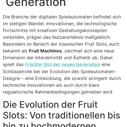
Generation
Die Branche der digitalen Spielautomaten befindet sich
im stetigen Wandel. Innovationen, die technologische
Fortschritte mit kreativen Gestaltungskonzepten
verbinden, prägen das Nutzererlebnis maßgeblich.
Besonders im Bereich der klassischen Fruit Slots, auch
bekannt als
Fruit Machines
, zeichnet sich eine neue
Dimension der Interaktivität und Ästhetik ab. Dabei
spielt das
eine
Früchte-Slot der neuen Generation
Schlüsselrolle bei der Evolution des Spielautomaten-
Designs – eine Entwicklung, die sowohl stringent durch
technische Innovationen als auch durch klare
regulatorische Rahmenbedingungen getrieben wird.
Die Evolution der Fruit
Slots: Von traditionellen bis
hin zu hochmodernen