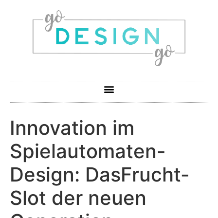
Innovation im
Spielautomaten-
Design: DasFrucht-
Slot der neuen