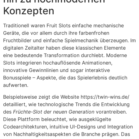
Konzepten
Traditionell waren Fruit Slots einfache mechanische
Geräte, die vor allem durch ihre farbenfrohen
Fruchtbilder und einfache Spielmechanik überzeugen. Im
digitalen Zeitalter haben diese klassischen Elemente
eine bedeutende Transformation durchlebt. Moderne
Slots integrieren hochauflösende Animationen,
innovative Gewinnlinien und sogar interaktive
Bonusspiele – Aspekte, die das Spielerlebnis deutlich
aufwerten.
Beispielsweise zeigt die Website https://twin-wins.de/
detailliert, wie technologische Trends die Entwicklung
des
Früchte-Slot der neuen Generation
vorantreiben.
Diese Plattform beleuchtet, wie ausgeklügelte
Codearchitekturen, intuitive UI-Designs und Integration
von Nachhaltigkeitsaspekten die Branche prägen. Das