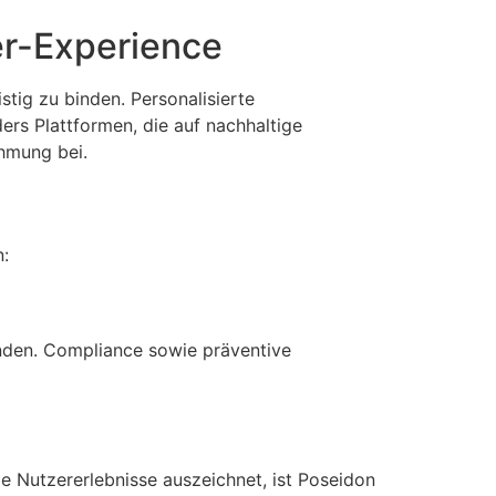
er-Experience
tig zu binden. Personalisierte
ers Plattformen, die auf nachhaltige
hmung bei.
n:
inden. Compliance sowie präventive
e Nutzererlebnisse auszeichnet, ist Poseidon