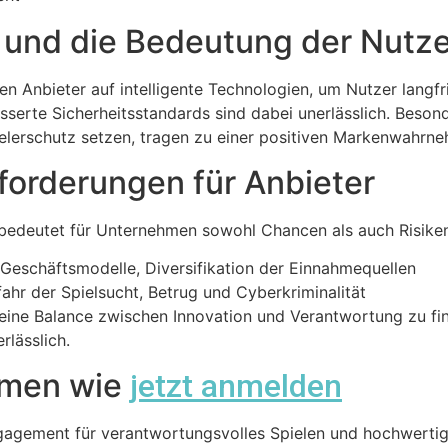
n und die Bedeutung der Nutz
 Anbieter auf intelligente Technologien, um Nutzer langfris
serte Sicherheitsstandards sind dabei unerlässlich. Besond
lerschutz setzen, tragen zu einer positiven Markenwahrne
forderungen für Anbieter
 bedeutet für Unternehmen sowohl Chancen als auch Risike
Geschäftsmodelle, Diversifikation der Einnahmequellen
ahr der Spielsucht, Betrug und Cyberkriminalität
, eine Balance zwischen Innovation und Verantwortung zu f
lässlich.
rmen wie
jetzt anmelden
ngagement für verantwortungsvolles Spielen und hochwertig