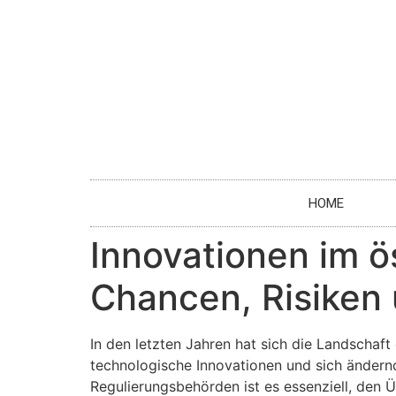
HOME
Innovationen im ö
Chancen, Risiken 
In den letzten Jahren hat sich die Landschaft
technologische Innovationen und sich ändern
Regulierungsbehörden ist es essenziell, den 