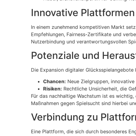
Innovative Plattforme
In einem zunehmend kompetitiven Markt setzen
Empfehlungen, Fairness-Zertifikate und verbes
Nutzerbindung und verantwortungsvollen Spie
Potenziale und Heraus
Die Expansion digitaler Glücksspielangebote
Chancen:
Neue Zielgruppen, innovative 
Risiken:
Rechtliche Unsicherheit, die Gef
Für das nachhaltige Wachstum ist es wichtig
Maßnahmen gegen Spielsucht sind hierbei uner
Verbindung zu Plattfo
Eine Plattform, die sich durch besonderes E