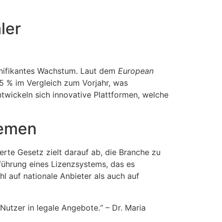
ler
ignifikantes Wachstum. Laut dem
European
 % im Vergleich zum Vorjahr, was
ntwickeln sich innovative Plattformen, welche
temen
erte Gesetz zielt darauf ab, die Branche zu
nführung eines Lizenzsystems, das es
l auf nationale Anbieter als auch auf
Nutzer in legale Angebote.“ – Dr. Maria