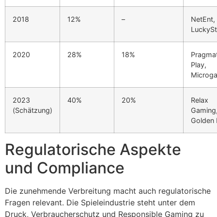
2018
12%
–
NetEnt,
LuckySt
2020
28%
18%
Pragmat
Play,
Microg
2023
40%
20%
Relax
(Schätzung)
Gaming
Golden
Regulatorische Aspekte
und Compliance
Die zunehmende Verbreitung macht auch regulatorische
Fragen relevant. Die Spieleindustrie steht unter dem
Druck, Verbraucherschutz und Responsible Gaming zu