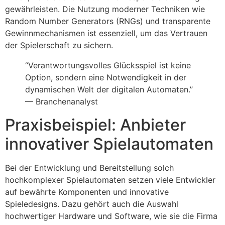
gewährleisten. Die Nutzung moderner Techniken wie
Random Number Generators (RNGs) und transparente
Gewinnmechanismen ist essenziell, um das Vertrauen
der Spielerschaft zu sichern.
“Verantwortungsvolles Glücksspiel ist keine
Option, sondern eine Notwendigkeit in der
dynamischen Welt der digitalen Automaten.”
— Branchenanalyst
Praxisbeispiel: Anbieter
innovativer Spielautomaten
Bei der Entwicklung und Bereitstellung solch
hochkomplexer Spielautomaten setzen viele Entwickler
auf bewährte Komponenten und innovative
Spieledesigns. Dazu gehört auch die Auswahl
hochwertiger Hardware und Software, wie sie die Firma