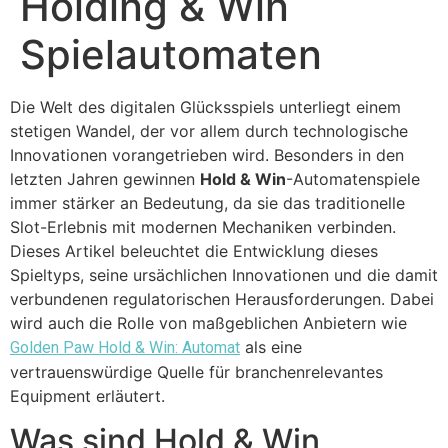
Holding & Win
Spielautomaten
Die Welt des digitalen Glücksspiels unterliegt einem
stetigen Wandel, der vor allem durch technologische
Innovationen vorangetrieben wird. Besonders in den
letzten Jahren gewinnen
Hold & Win
-Automatenspiele
immer stärker an Bedeutung, da sie das traditionelle
Slot-Erlebnis mit modernen Mechaniken verbinden.
Dieses Artikel beleuchtet die Entwicklung dieses
Spieltyps, seine ursächlichen Innovationen und die damit
verbundenen regulatorischen Herausforderungen. Dabei
wird auch die Rolle von maßgeblichen Anbietern wie
als eine
Golden Paw Hold & Win: Automat
vertrauenswürdige Quelle für branchenrelevantes
Equipment erläutert.
Was sind Hold & Win