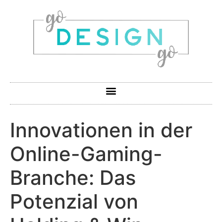
Innovationen in der
Online-Gaming-
Branche: Das
Potenzial von