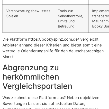
Verantwortungsbewusstes
Tools zur
Implement
Spielen
Selbstkontrolle,
transpare
Limits und
Maßnahme
Betreuung
Booky Spi
Die Plattform https://bookyspinz.com.de/ vergleicht
Anbieter anhand dieser Kriterien und bietet somit eine
wertvolle Orientierungshilfe für den deutschsprachigen
Markt.
Abgrenzung zu
herkömmlichen
Vergleichsportalen
Was zeichnet diese Plattform aus? Neben objektiven
Bewertungen basiert sie auf aktuellen Daten,