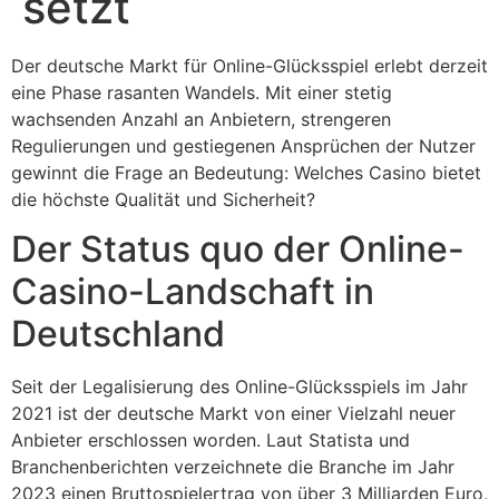
setzt
Der deutsche Markt für Online-Glücksspiel erlebt derzeit
eine Phase rasanten Wandels. Mit einer stetig
wachsenden Anzahl an Anbietern, strengeren
Regulierungen und gestiegenen Ansprüchen der Nutzer
gewinnt die Frage an Bedeutung:
Welches Casino bietet
die höchste Qualität und Sicherheit?
Der Status quo der Online-
Casino-Landschaft in
Deutschland
Seit der Legalisierung des Online-Glücksspiels im Jahr
2021 ist der deutsche Markt von einer Vielzahl neuer
Anbieter erschlossen worden. Laut Statista und
Branchenberichten verzeichnete die Branche im Jahr
2023 einen Bruttospielertrag von über 3 Milliarden Euro,