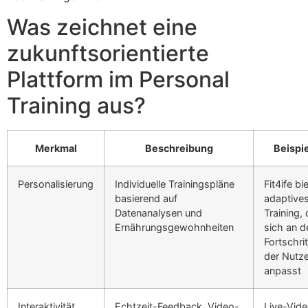
Was zeichnet eine
zukunftsorientierte
Plattform im Personal
Training aus?
Merkmal
Beschreibung
Beispie
Personalisierung
Individuelle Trainingspläne
Fit4ife bi
basierend auf
adaptive
Datenanalysen und
Training,
Ernährungsgewohnheiten
sich an d
Fortschrit
der Nutze
anpasst
Interaktivität
Echtzeit-Feedback, Video-
Live-Vid