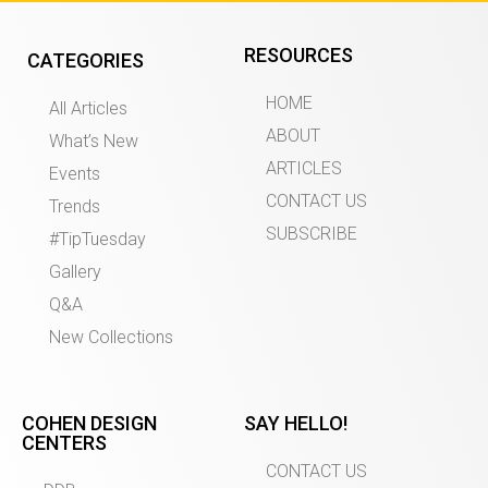
RESOURCES
CATEGORIES
HOME
All Articles
ABOUT
What’s New
ARTICLES
Events
CONTACT US
Trends
SUBSCRIBE
#TipTuesday
Gallery
Q&A
New Collections
COHEN DESIGN
SAY HELLO!
CENTERS
CONTACT US