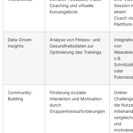
Coaching und virtuelle
Session m
Kursangebote
einem
Coach vi
Plattform
Data-Driven
Analyse von Fitness- und
Integrati
Insights
Gesundheitsdaten zur
von
Optimierung des Trainings
Wearable
z.B.
Schrittzä
oder
Pulsmess
Community-
Förderung sozialer
Online-
Building
Interaktion und Motivation
Challenge
durch
die Nutze
Gruppenherausforderungen
miteinand
vergleich
und
motiviere