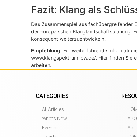
Fazit: Klang als Schlü
Das Zusammenspiel aus fachübergreifender Ex
der europäischen Klanglandschaftsplanung. Fü
konsequent weiterzuentwickeln.
Empfehlung:
Für weiterführende Informatione
www.klangspektrum-bw.de/. Hier finden Sie e
arbeiten.
CATEGORIES
RESO
All Articles
HO
What’s New
ABO
Events
ART
Trends
CON