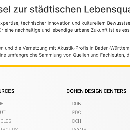
ssel zur städtischen Lebensqua
pertise, technischer Innovation und kulturellem Bewussts
r eine nachhaltige und lebendige urbane Zukunft ist es esse
n und die Vernetzung mit Akustik-Profis in Baden-Württembe
ine umfangreiche Sammlung von Quellen und Fachleuten, di
URCES
COHEN DESIGN CENTERS
ME
DDB
UT
PDC
ICLES
DCH
TACT US
DCOTA