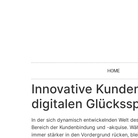
HOME
Innovative Kunde
digitalen Glückss
In der sich dynamisch entwickelnden Welt des
Bereich der Kundenbindung und -akquise. Wäh
immer stärker in den Vordergrund rücken, ble