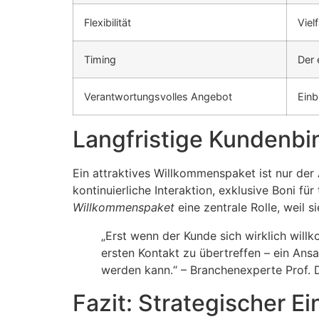
Flexibilität
Viel
Timing
Der 
Verantwortungsvolles Angebot
Einb
Langfristige Kundenb
Ein attraktives Willkommenspaket ist nur der
kontinuierliche Interaktion, exklusive Boni fü
Willkommenspaket
eine zentrale Rolle, weil 
„Erst wenn der Kunde sich wirklich willk
ersten Kontakt zu übertreffen – ein An
werden kann.“ – Branchenexperte Prof. 
Fazit: Strategischer E