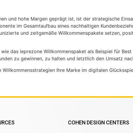
ionen und hohe Margen geprägt ist, ist der strategische Ei
omponente im Gesamtaufbau eines nachhaltigen Kundenbezie
munizierte und zeitgemäße Willkommenspakete setzen, posit
 wie das leprezone Willkommenspaket als Beispiel für Best
nden zu gewinnen, zu halten und letztlich den Umsatz nach
e Willkommensstrategien Ihre Marke im digitalen Glücksspi
URCES
COHEN DESIGN CENTERS