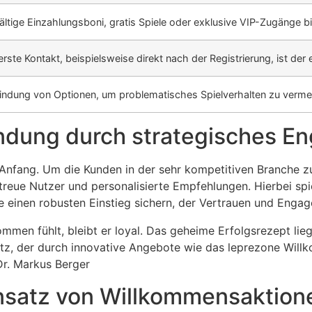
fältige Einzahlungsboni, gratis Spiele oder exklusive VIP-Zugänge 
erste Kontakt, beispielsweise direkt nach der Registrierung, ist d
indung von Optionen, um problematisches Spielverhalten zu verme
indung durch strategisches 
 Anfang. Um die Kunden in der sehr kompetitiven Branche zu
r treue Nutzer und personalisierte Empfehlungen. Hierbei spi
sie einen robusten Einstieg sichern, der Vertrauen und Enga
ommen fühlt, bleibt er loyal. Das geheime Erfolgsrezept lie
satz, der durch innovative Angebote wie das leprezone Wil
Dr. Markus Berger
insatz von Willkommensaktione