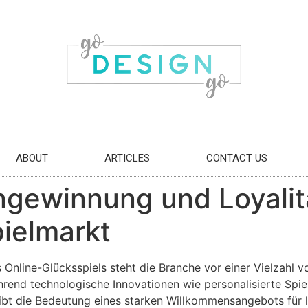
ABOUT
ARTICLES
CONTACT US
ngewinnung und Loyalit
pielmarkt
 Online-Glücksspiels steht die Branche vor einer Vielzahl
rend technologische Innovationen wie personalisierte Spie
ibt die Bedeutung eines starken Willkommensangebots für l