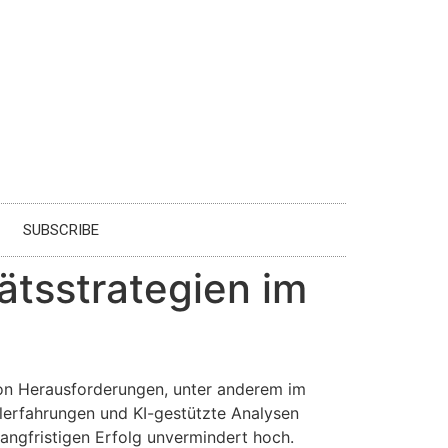
SUBSCRIBE
ätsstrategien im
 von Herausforderungen, unter anderem im
lerfahrungen und KI-gestützte Analysen
angfristigen Erfolg unvermindert hoch.