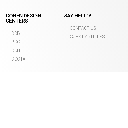
COHEN DESIGN
SAY HELLO!
CENTERS
CONTACT US
DDB
GUEST ARTICLES
PDC
DCH
DCOTA