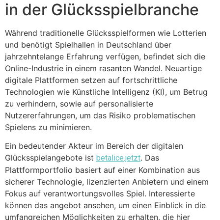
in der Glücksspielbranche
Während traditionelle Glücksspielformen wie Lotterien
und benötigt Spielhallen in Deutschland über
jahrzehntelange Erfahrung verfügen, befindet sich die
Online-Industrie in einem rasanten Wandel. Neuartige
digitale Plattformen setzen auf fortschrittliche
Technologien wie Künstliche Intelligenz (KI), um Betrug
zu verhindern, sowie auf personalisierte
Nutzererfahrungen, um das Risiko problematischen
Spielens zu minimieren.
Ein bedeutender Akteur im Bereich der digitalen
Glücksspielangebote ist
. Das
betalice.jetzt
Plattformportfolio basiert auf einer Kombination aus
sicherer Technologie, lizenzierten Anbietern und einem
Fokus auf verantwortungsvolles Spiel. Interessierte
können das angebot ansehen, um einen Einblick in die
umfangreichen Möglichkeiten zu erhalten, die hier