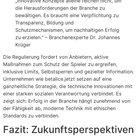
„Innovative Konzepte alleine reichen nicht, um
die Herausforderungen der Branche zu
bewältigen. Es braucht eine Verpflichtung zu
Transparenz, Bildung und
Schutzmechanismen, um nachhaltigen Erfolg
zu erzielen.“ – Branchenexperte Dr. Johannes
Krüger
Die Regulierung fordert von Anbietern, aktive
Maßnahmen zum Schutz der Spieler zu ergreifen,
inklusive Limits, Selbstsperren und gezielter Information.
Unternehmen wie betalice.jetzt setzen auf eine
ganzheitliche Strategie, die technische Innovationen mit
einer starken sozialen Verantwortung verbindet. Es
zeigt sich: Erfolg in der Branche hängt zunehmend von
der Fähigkeit ab, moderne Technik mit ethischen
Standards zu verbinden.
Fazit: Zukunftsperspektiven