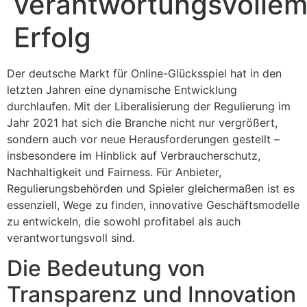
verantwortungsvolle
Erfolg
Der deutsche Markt für Online-Glücksspiel hat in den
letzten Jahren eine dynamische Entwicklung
durchlaufen. Mit der Liberalisierung der Regulierung im
Jahr 2021 hat sich die Branche nicht nur vergrößert,
sondern auch vor neue Herausforderungen gestellt –
insbesondere im Hinblick auf Verbraucherschutz,
Nachhaltigkeit und Fairness. Für Anbieter,
Regulierungsbehörden und Spieler gleichermaßen ist es
essenziell, Wege zu finden, innovative Geschäftsmodelle
zu entwickeln, die sowohl profitabel als auch
verantwortungsvoll sind.
Die Bedeutung von
Transparenz und Innovation