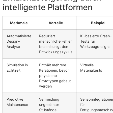
intelligente Plattformen
Merkmale
Vorteile
Beispiel
Automatisierte
Reduziert
KI-basierte Crash-
Design-
menschliche Fehler,
Tests für
Analyse
beschleunigt den
Werkzeugdesigns
Entwicklungszyklus
Simulation in
Enthält mehrere
Virtuelle
Echtzeit
Iterationen, bevor
Materialtests
physische
Prototypen gebaut
werden
Predictive
Vermeidung
Sensorintegratione
Maintenance
ungeplanter
für
Stillstände
Fertigungsmaschin