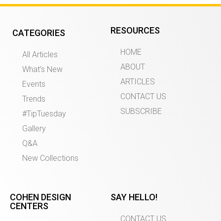
RESOURCES
CATEGORIES
HOME
All Articles
ABOUT
What’s New
ARTICLES
Events
CONTACT US
Trends
SUBSCRIBE
#TipTuesday
Gallery
Q&A
New Collections
COHEN DESIGN
SAY HELLO!
CENTERS
CONTACT US