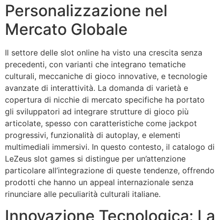
Personalizzazione nel
Mercato Globale
Il settore delle slot online ha visto una crescita senza
precedenti, con varianti che integrano tematiche
culturali, meccaniche di gioco innovative, e tecnologie
avanzate di interattività. La domanda di varietà e
copertura di nicchie di mercato specifiche ha portato
gli sviluppatori ad integrare strutture di gioco più
articolate, spesso con caratteristiche come jackpot
progressivi, funzionalità di autoplay, e elementi
multimediali immersivi. In questo contesto, il catalogo di
LeZeus slot games si distingue per un’attenzione
particolare all’integrazione di queste tendenze, offrendo
prodotti che hanno un appeal internazionale senza
rinunciare alle peculiarità culturali italiane.
Innovazione Tecnologica: La