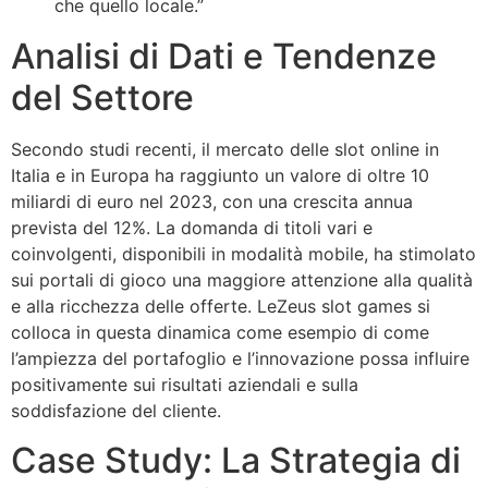
che quello locale.”
Analisi di Dati e Tendenze
del Settore
Secondo studi recenti, il mercato delle slot online in
Italia e in Europa ha raggiunto un valore di oltre 10
miliardi di euro nel 2023, con una crescita annua
prevista del 12%. La domanda di titoli vari e
coinvolgenti, disponibili in modalità mobile, ha stimolato
sui portali di gioco una maggiore attenzione alla qualità
e alla ricchezza delle offerte. LeZeus slot games si
colloca in questa dinamica come esempio di come
l’ampiezza del portafoglio e l’innovazione possa influire
positivamente sui risultati aziendali e sulla
soddisfazione del cliente.
Case Study: La Strategia di