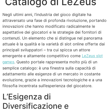
Catalogo di LeZeus
Negli ultimi anni, l’industria del gioco digitale ha
attraversato una fase di profonda rivoluzione, portando
innovazioni che hanno modificato radicalmente le
aspettative dei giocatori e le strategie dei fornitori di
contenuti. Un elemento che si distingue nel panorama
attuale è la qualità e la varietà di slot online offerte dai
principali sviluppatori – tra cui spicca un attore
emergente e altamente competitivo come
LeZeus slot
. Questo portale rappresenta molto più di un
games
semplice catalogo: è una finestra sulla capacità di
adattamento alle esigenze di un mercato in costante
evoluzione, grazie a innovazioni tecnologiche e a una
filosofia incentrata sull’esperienza del giocatore.
L’Esigenza di
Diversificazione e