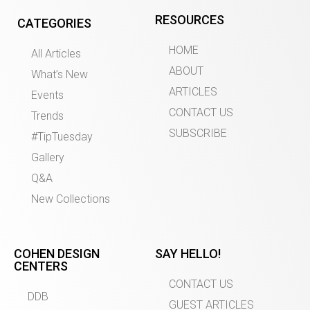
RESOURCES
CATEGORIES
HOME
All Articles
ABOUT
What’s New
ARTICLES
Events
CONTACT US
Trends
SUBSCRIBE
#TipTuesday
Gallery
Q&A
New Collections
COHEN DESIGN
SAY HELLO!
CENTERS
CONTACT US
DDB
GUEST ARTICLES