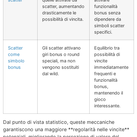
scatter, aumentando
funzionalità
drasticamente le
bonus senza
possibilità di vincita.
dipendere da
simboli scatter
specifici.
Scatter
Gli scatter attivano
Equilibrio tra
come
giri bonus o round
possibilità di
simbolo
speciali, ma non
vincite
bonus
vengono sostituiti
immediatamente
dal wild.
frequenti e
funzionalità
bonus,
mantenendo il
gioco
interessante.
Dal punto di vista statistico, queste meccaniche
garantiscono una maggiore **regolarità nelle vincite**
potenziali, migliorando la percezione di valore del