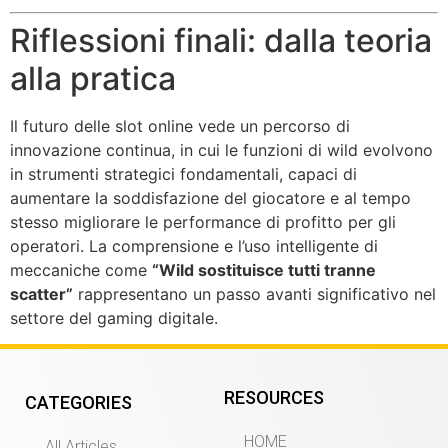
Riflessioni finali: dalla teoria
alla pratica
Il futuro delle slot online vede un percorso di
innovazione continua, in cui le funzioni di wild evolvono
in strumenti strategici fondamentali, capaci di
aumentare la soddisfazione del giocatore e al tempo
stesso migliorare le performance di profitto per gli
operatori. La comprensione e l’uso intelligente di
meccaniche come
“Wild sostituisce tutti tranne
scatter”
rappresentano un passo avanti significativo nel
settore del gaming digitale.
RESOURCES
CATEGORIES
HOME
All Articles