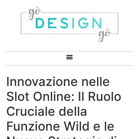
Innovazione nelle
Slot Online: Il Ruolo
Cruciale della
Funzione Wild e le